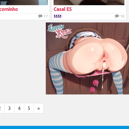
corninho
Casal ES
17
5553
10
2
3
4
5
»