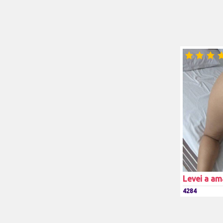
Levei a am
4284