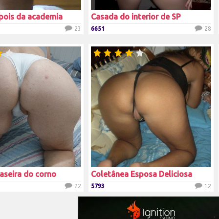
pois da academia
Casada do interior de SP
23
6651
28
aseira do corno
Coletânea Esposa Deliciosa
22
5793
12