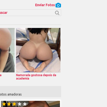
Enviar Fotos
a
Namorada gostosa depois da
academia
 fotos amadoras