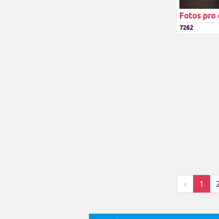
Fotos pro 
7262
«
1