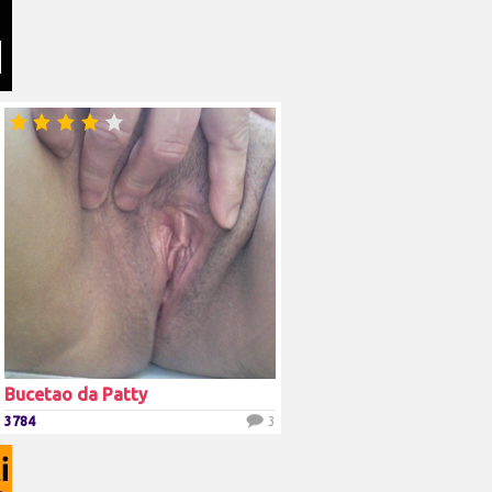
Bucetao da Patty
3784
3