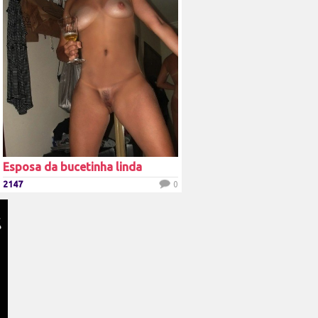
Esposa da bucetinha linda
2147
0