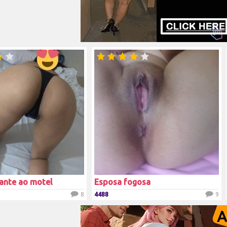
ante ao motel
Esposa fogosa
8
4488
9