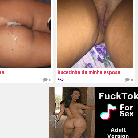
oa
Bucetinha da minha esposa
0
562
0