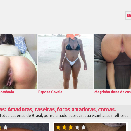
rrombada
Esposa Cavala
Magrinha dona de cas
as: Amadoras, caseiras, fotos amadoras, coroas.
otos caseiras do Brasil, porno amador, coroas, sua vizinha, as melhores