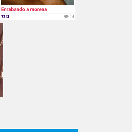
Enrabando a morena
7243
14