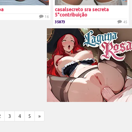
pa
casalsecreto sra secreta
5°contribuição
16
35873
45
2
3
4
5
»