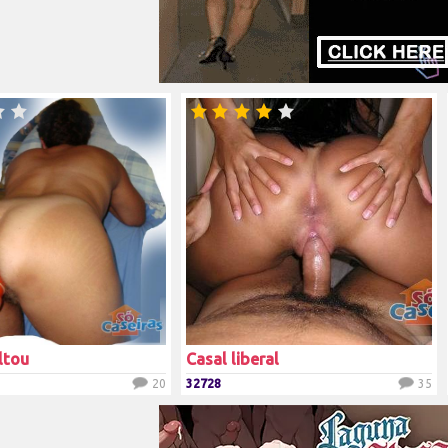
ltou
Casal liberal
20
32728
35