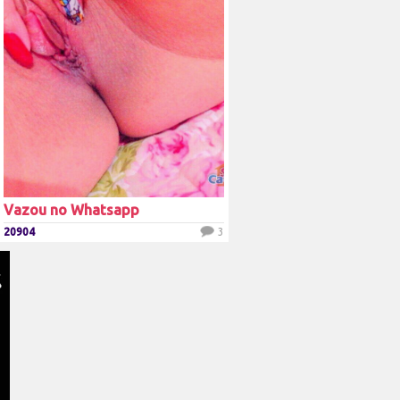
Vazou no Whatsapp
20904
3