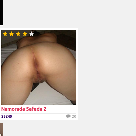
Namorada Safada 2
25240
20