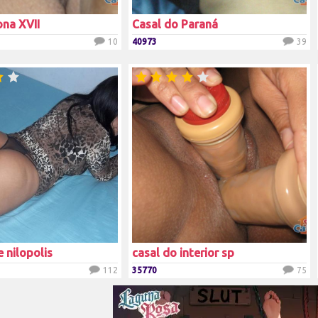
na XVII
Casal do Paraná
10
40973
39
 nilopolis
casal do interior sp
112
35770
75