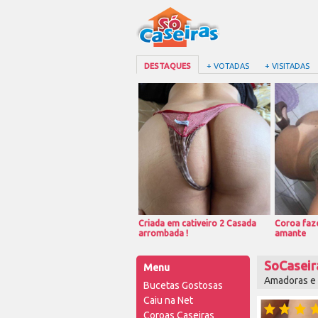
DESTAQUES
+ VOTADAS
+ VISITADAS
Criada em cativeiro 2 Casada
Coroa faze
arrombada !
amante
SoCaseir
Menu
Amadoras e f
Bucetas Gostosas
Caiu na Net
Coroas Caseiras