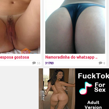
 esposa gostosa
Namoradinha do whatsapp ..
55
31703
8