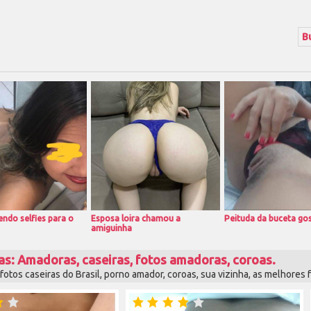
ndo selfies para o
Esposa loira chamou a
Peituda da buceta go
amiguinha
as: Amadoras, caseiras, fotos amadoras, coroas.
otos caseiras do Brasil, porno amador, coroas, sua vizinha, as melhores