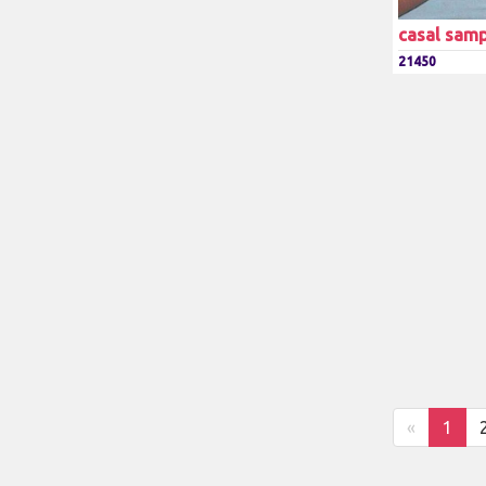
casal sam
21450
«
1