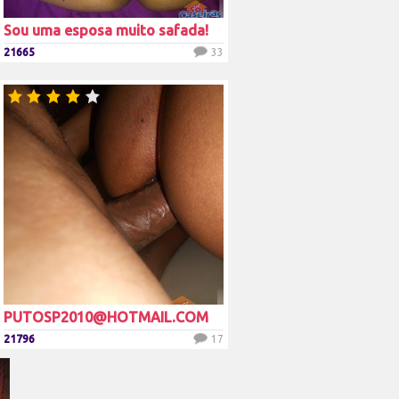
Sou uma esposa muito safada!
21665
33
PUTOSP2010@HOTMAIL.COM
21796
17