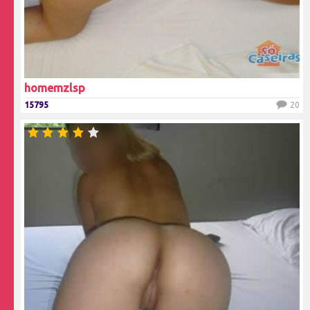
homemzlsp
15795
20