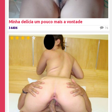
Minha delícia um pouco mais a vontade
34406
76