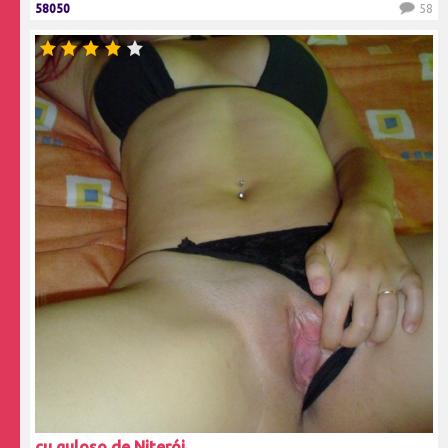
58050
58
cu guloso de Niterói