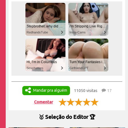
Stepbrother, why did you show me your dick? Now I want to fuck you with my wet pussy
I'm Stripping Live Right Now
RedhandsTube
Insta-Cams
Hi, I’m in Columbus
Turn Your Fantasies into Reality
Sexchatters
GirlfriendGPT
Mandar pra alguém
11050 visitas
17
Comentar
🥇 Seleção do Editor 🏆