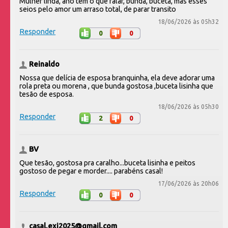
Mulher linda, ano tem o que falar, bunda, buceta, mas esses
seios pelo amor um arraso total, de parar transito
18/06/2026 às 05h32
Responder
0
0
Reinaldo
Nossa que delícia de esposa branquinha, ela deve adorar uma
rola preta ou morena , que bunda gostosa ,buceta lisinha que
tesão de esposa.
18/06/2026 às 05h30
Responder
2
0
BV
Que tesão, gostosa pra caralho...buceta lisinha e peitos
gostoso de pegar e morder.... parabéns casal!
17/06/2026 às 20h06
Responder
0
0
casal.exi2025@gmail.com