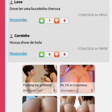
Loco
Deve ter uma bucetinha cherosa
17/06/2026 às 09h25
Responder
1
0
Corninho
Nossa show de bola
17/06/2026 às 09h08
Responder
0
0
Fucking my girlfriend's hot mommy by mistake
Hi, I’m in Columbus
RedhandsTube
Sexchatters