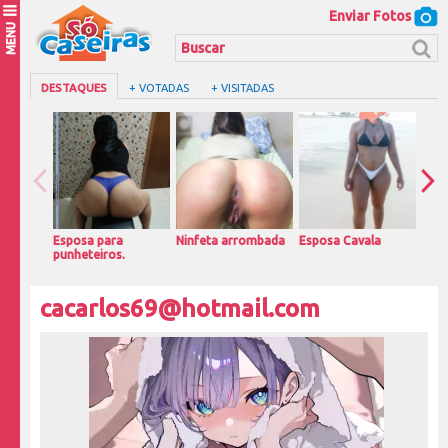
Enviar Fotos
MENU
DESTAQUES
+ VOTADAS
+ VISITADAS
Esposa para
Ninfeta arrombada
Esposa Cavala
Magr
punheteiros.
casa
cacarlos69@hotmail.com