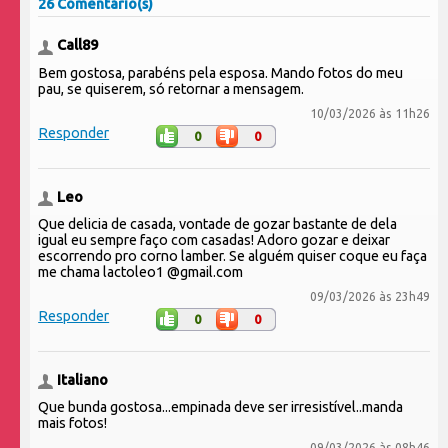
26 Comentário(s)
Call89
Bem gostosa, parabéns pela esposa. Mando fotos do meu
pau, se quiserem, só retornar a mensagem.
10/03/2026 às 11h26
Responder
0
0
Leo
Que delicia de casada, vontade de gozar bastante de dela
igual eu sempre faço com casadas! Adoro gozar e deixar
escorrendo pro corno lamber. Se alguém quiser coque eu faça
me chama lactoleo1 @gmail.com
09/03/2026 às 23h49
Responder
0
0
Italiano
Que bunda gostosa...empinada deve ser irresistível..manda
mais fotos!
09/03/2026 às 08h46