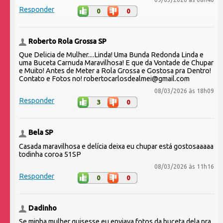
Responder
0
0
Roberto Rola Grossa SP
Que Delicia de Mulher....Linda! Uma Bunda Redonda Linda e
uma Buceta Carnuda Maravilhosa! E que da Vontade de Chupar
e Muito! Antes de Meter a Rola Grossa e Gostosa pra Dentro!
Contato e Fotos no! robertocarlosdealmei@gmail.com
08/03/2026 às 18h09
Responder
3
0
Bela SP
Casada maravilhosa e delícia deixa eu chupar está gostosaaaaa
todinha coroa 51SP
08/03/2026 às 11h16
Responder
0
0
Dadinho
Se minha mulher quisesse eu enviava fotos da buceta dela pra