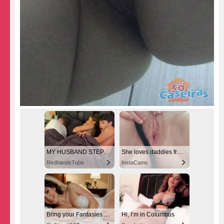
MY HUSBAND STEPSON MISTAKENLY GIVES ME IN THE ASS
She loves daddies from United States
RedhandsTube
InstaCams
Bring your Fantasies to life
Hi, I’m in Columbus