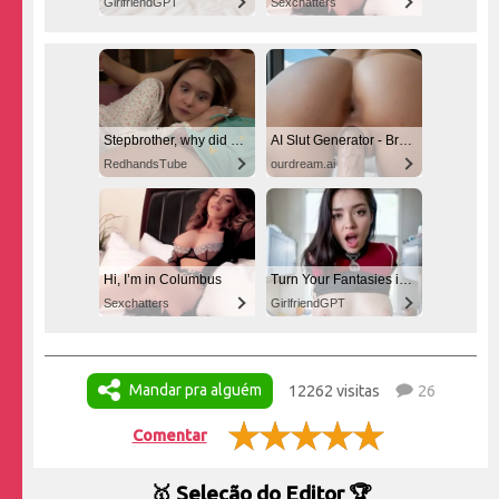
GirlfriendGPT
Sexchatters
Stepbrother, why did you show me your dick? Now I want to fuck you with my wet pussy
AI Slut Generator - Bring your Fantasies to life 🔥
RedhandsTube
ourdream.ai
Hi, I’m in Columbus
Turn Your Fantasies into Reality
Sexchatters
GirlfriendGPT
Mandar pra alguém
12262 visitas
26
Comentar
🥇 Seleção do Editor 🏆