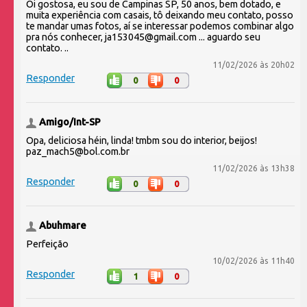
Oi gostosa, eu sou de Campinas SP, 50 anos, bem dotado, e
muita experiência com casais, tô deixando meu contato, posso
te mandar umas fotos, aí se interessar podemos combinar algo
pra nós conhecer, ja153045@gmail.com ... aguardo seu
contato. ..
11/02/2026 às 20h02
Responder
0
0
Amigo/Int-SP
Opa, deliciosa héin, linda! tmbm sou do interior, beijos!
paz_mach5@bol.com.br
11/02/2026 às 13h38
Responder
0
0
Abuhmare
Perfeição
10/02/2026 às 11h40
Responder
1
0