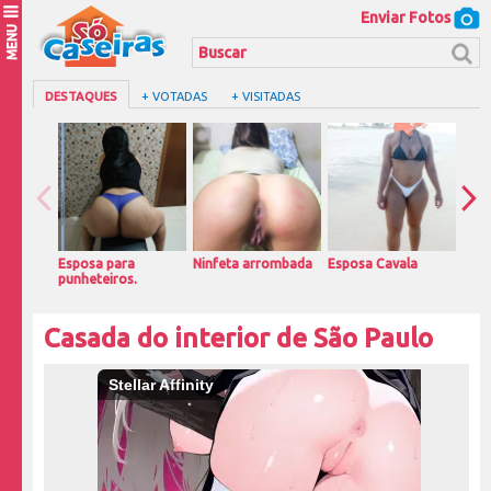
Enviar Fotos
MENU
DESTAQUES
+ VOTADAS
+ VISITADAS
Esposa para
Ninfeta arrombada
Esposa Cavala
Magr
punheteiros.
casa
Casada do interior de São Paulo
Stellar Affinity