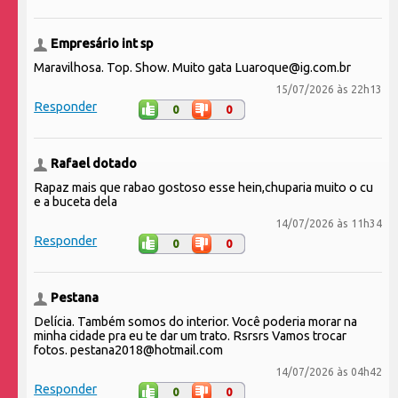
Empresário int sp
Maravilhosa. Top. Show. Muito gata Luaroque@ig.com.br
15/07/2026 às 22h13
Responder
0
0
Rafael dotado
Rapaz mais que rabao gostoso esse hein,chuparia muito o cu
e a buceta dela
14/07/2026 às 11h34
Responder
0
0
Pestana
Delícia. Também somos do interior. Você poderia morar na
minha cidade pra eu te dar um trato. Rsrsrs Vamos trocar
fotos. pestana2018@hotmail.com
14/07/2026 às 04h42
Responder
0
0