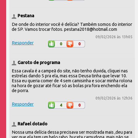
Pestana
De onde do interior você é delícia? Também somos do interior
de SP. Vamos trocar fotos. pestana2018@hotmail.com
09/02/2026 às 13h05
Responder
0
0
Garoto de programa
Essa cavala é a campeã do site, não tenho duvida, cliquei nas
estrelas dando 5 pra ela, mas essa Deusa tinha que levar 10.
Essa eu queria comer de 4 sem camisinha e socar minha rolona
na hora de gozar até ficar só as bolas pra fora enchendo ela
de porra.
09/02/2026 às 12h36
Responder
4
0
Rafael dotado
Nossa uma delícia dessa precisava ser mostrada mais ,deu para
ver que ela tem um belo rabo ,buceta carnudona ,mais não se