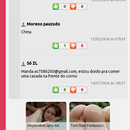
0
0
Moreno pauzudo
Chma
12/02/2026 às 07h39
1
0
Só ZL
Manda as7086200@gmail.com, estou doido pra comer
uma casada na frente do corno
14/07/2026 às 18h57
0
0
Stepbrother, why did you show me your dick? Now I want to fuck you with my wet pussy
Turn Your Fantasies into Reality