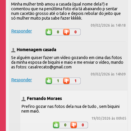
Minha mulher tmb amou a casada (qual nome dela?) e
comentou que na penúltima foto ela tá abaixando p sentar
num cacetão grosso até o talo e depois rebolar do jeito que
só mulher muito puta sabe fazer kkkkk.
09/02/2026 às 14h18
Responder
0
0
Homenagem casada
Se alguém quiser fazer um vídeo gozando em cima das fotos
da minha esposa de biquíni e maio e me enviar o vídeo, mando
as fotos: casalrecato@gmail.com
09/02/2026 às 14h09
Responder
1
1
Fernando Moraes
Prefiro gozar nas fotos dela nua de tudo , sem biquini
nem maiô.
19/03/2026 às 00h05
0
0