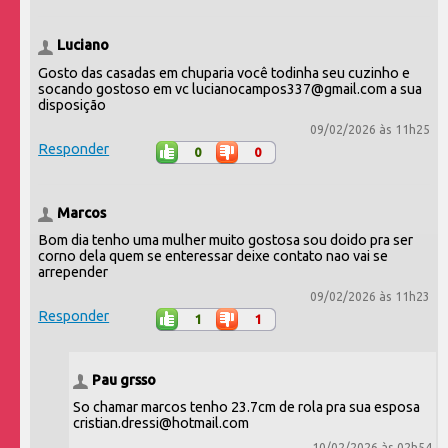
Luciano
Gosto das casadas em chuparia você todinha seu cuzinho e
socando gostoso em vc lucianocampos337@gmail.com a sua
disposição
09/02/2026 às 11h25
Responder
0
0
Marcos
Bom dia tenho uma mulher muito gostosa sou doido pra ser
corno dela quem se enteressar deixe contato nao vai se
arrepender
09/02/2026 às 11h23
Responder
1
1
Pau grsso
So chamar marcos tenho 23.7cm de rola pra sua esposa
cristian.dressi@hotmail.com
10/02/2026 às 02h54