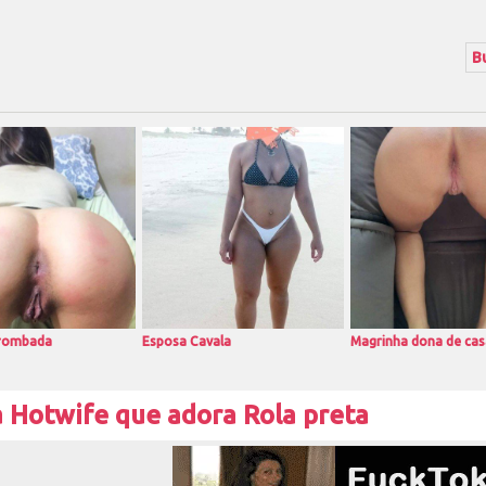
rrombada
Esposa Cavala
Magrinha dona de cas
 Hotwife que adora Rola preta