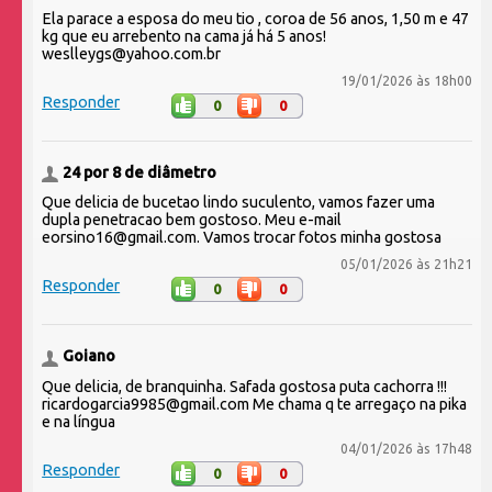
Ela parace a esposa do meu tio , coroa de 56 anos, 1,50 m e 47
kg que eu arrebento na cama já há 5 anos!
weslleygs@yahoo.com.br
19/01/2026 às 18h00
Responder
0
0
24 por 8 de diâmetro
Que delicia de bucetao lindo suculento, vamos fazer uma
dupla penetracao bem gostoso. Meu e-mail
eorsino16@gmail.com. Vamos trocar fotos minha gostosa
05/01/2026 às 21h21
Responder
0
0
Goiano
Que delicia, de branquinha. Safada gostosa puta cachorra !!!
ricardogarcia9985@gmail.com Me chama q te arregaço na pika
e na língua
04/01/2026 às 17h48
Responder
0
0