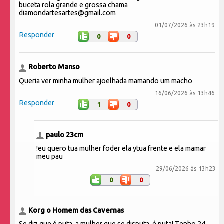
buceta rola grande e grossa chama
diamondartesartes@gmail.com
01/07/2026 às 23h19
Responder
0
0
Roberto Manso
Queria ver minha mulher ajoelhada mamando um macho
16/06/2026 às 13h46
Responder
1
0
paulo 23cm
!eu quero tua mulher foder ela ytua frente e ela mamar
meu pau
29/06/2026 às 13h23
0
0
Korg o Homem das Cavernas
Se diz que é puta, a mulher que se disputa, é puta! Tenho 24