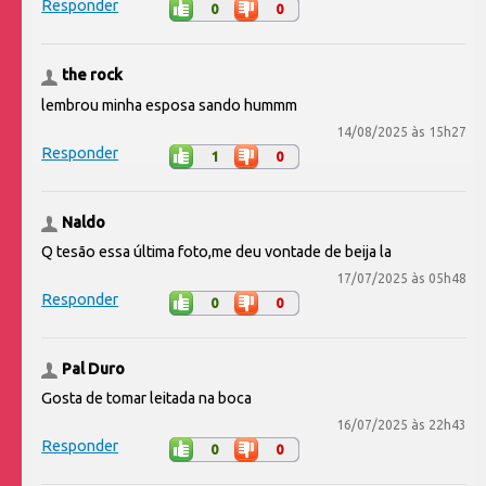
Responder
0
0
the rock
lembrou minha esposa sando hummm
14/08/2025 às 15h27
Responder
1
0
Naldo
Q tesão essa última foto,me deu vontade de beija la
17/07/2025 às 05h48
Responder
0
0
Pal Duro
Gosta de tomar leitada na boca
16/07/2025 às 22h43
Responder
0
0