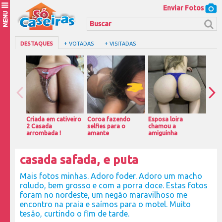
Enviar Fotos
MENU
DESTAQUES
+ VOTADAS
+ VISITADAS
Criada em cativeiro
Coroa fazendo
Esposa loira
Peit
2 Casada
selfies para o
chamou a
gos
arrombada !
amante
amiguinha
casada safada, e puta
Mais fotos minhas. Adoro foder. Adoro um macho
roludo, bem grosso e com a porra doce. Estas fotos
foram no nordeste, um negão maravilhoso me
encontro na praia e saímos para o motel. Muito
tesão, curtindo o fim de tarde.