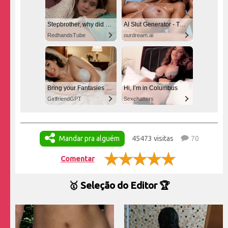
Stepbrother, why did you show me your dick? Now I want to fuck you with my wet pussy
AI Slut Generator - Turn Your Fantasies into Reality
RedhandsTube
ourdream.ai
Bring your Fantasies to life
Hi, I’m in Columbus
GirlfriendGPT
Sexchatters
Mandar pra alguém
45473 visitas
70
Comentar
🥇 Seleção do Editor 🏆