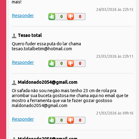
mais!
24/03/2026 às 22h15
Responder
0
0
Tesao total
Quero fuder essa puta do lar chama
tesao.totalbetim@hotmail.com
23/03/2026 às 22h11
Responder
0
0
Maldonado2054@gmail.com
Oi safada não sou negão mais tenho 23 cm de rola pra
arrombar sua buceta gostosa me chama aqui no email que te
mostro a ferramenta que vai te fazer gozar gostoso
maldonado2054@gmail.com
21/03/2026 às 09h16
Responder
0
0