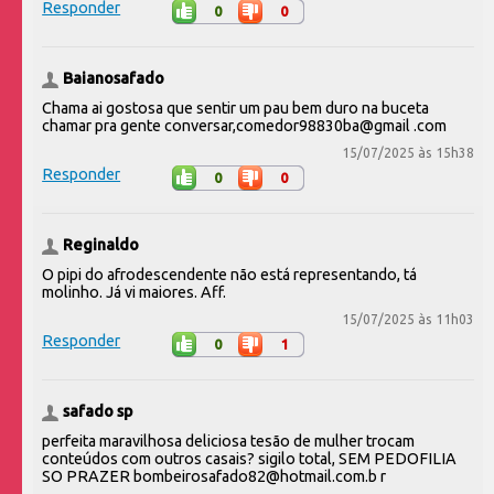
Responder
0
0
Baianosafado
Chama ai gostosa que sentir um pau bem duro na buceta
chamar pra gente conversar,comedor98830ba@gmail .com
15/07/2025 às 15h38
Responder
0
0
Reginaldo
O pipi do afrodescendente não está representando, tá
molinho. Já vi maiores. Aff.
15/07/2025 às 11h03
Responder
0
1
safado sp
perfeita maravilhosa deliciosa tesão de mulher trocam
conteúdos com outros casais? sigilo total, SEM PEDOFILIA
SO PRAZER bombeirosafado82@hotmail.com.b r