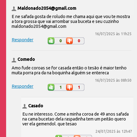
Maldonado2054@gmail.com
E ne safada gosta de roludo me chama aqui que vou te mostra
a tora grossa que vai arrombar sua buceta e seu cuzinho
maldonado2054@gmail.com
16/07/2025 às 11h25
Responder
0
0
Comedo
Amo fude coroas se for casada então o tesão é maior tenho
muita porra pra da na boquinha alguém se entereca
16/07/2025 às 08h50
Responder
1
1
Casado
Eu ne interesso. Come a minha coroa de 49 anos safada
na cama bucetao dela raspadinha tem um peitão quero
ver ela gemendol. que tesao
24/07/2025 às 12h47