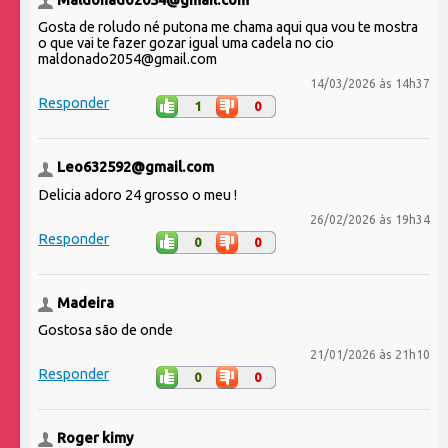
Maldonado2054@gmail.com
Gosta de roludo né putona me chama aqui qua vou te mostra
o que vai te fazer gozar igual uma cadela no cio
maldonado2054@gmail.com
14/03/2026 às 14h37
Responder
1
0
Leo632592@gmail.com
Delicia adoro 24 grosso o meu !
26/02/2026 às 19h34
Responder
0
0
Madeira
Gostosa são de onde
21/01/2026 às 21h10
Responder
0
0
Roger kimy