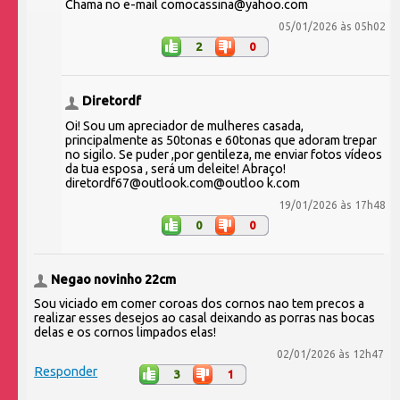
Chama no e-mail comocassina@yahoo.com
05/01/2026 às 05h02
2
0
Diretordf
Oi! Sou um apreciador de mulheres casada,
principalmente as 50tonas e 60tonas que adoram trepar
no sigilo. Se puder ,por gentileza, me enviar fotos vídeos
da tua esposa , será um deleite! Abraço!
diretordf67@outlook.com@outloo k.com
19/01/2026 às 17h48
0
0
Negao novinho 22cm
Sou viciado em comer coroas dos cornos nao tem precos a
realizar esses desejos ao casal deixando as porras nas bocas
delas e os cornos limpados elas!
02/01/2026 às 12h47
Responder
3
1