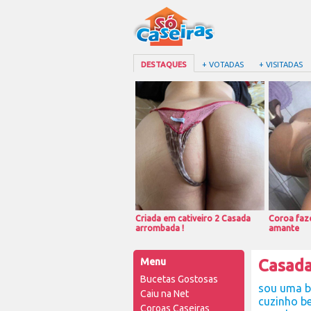
DESTAQUES
+ VOTADAS
+ VISITADAS
Criada em cativeiro 2 Casada
Coroa faze
arrombada !
amante
Menu
Casada
Bucetas Gostosas
sou uma ba
Caiu na Net
cuzinho b
Coroas Caseiras