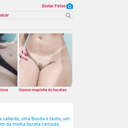
Enviar Fotos
stosa
Esposa magrinha do bucetao
a saliente, uma Bunda e tanto, um
lém da minha buceta carnuda