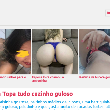
ndo selfies para o
Esposa loira chamou a
Peituda da buceta go
amiguinha
 Topa tudo cuzinho guloso
ixinha gostosa, peitinhos médios deliciosos, uma barriguinh
em guloso, peludinho e que gosta muito de socadas fortes, a