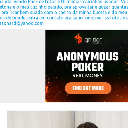
eluda. Vendo Pack de fotos e tb minhas calcinhas usadas, Voc
tona e o meu cuzinho peludo, pra aproveitar e gozar quantas 
, pra ficar bem suada com o cheiro da minha buceta e do meu 
os de brinde. entra em contato pra saber onde ver as fotos 
assohard@yahoo.com