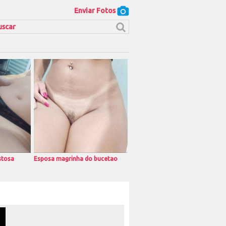
Enviar Fotos
stosa
Esposa magrinha do bucetao