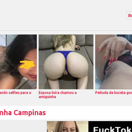
ndo selfies para o
Esposa loira chamou a
Peituda da buceta go
amiguinha
inha Campinas