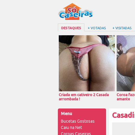
DESTAQUES
+ VOTADAS
+ VISITADAS
Criada em cativeiro 2 Casada
Coroa faze
arrombada !
amante
Menu
Casad
Bucetas Gostosas
Caiu na Net
Coroas Caseiras