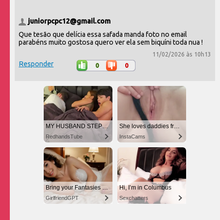
juniorpcpc12@gmail.com
Que tesão que delícia essa safada manda foto no email
parabéns muito gostosa quero ver ela sem biquíni toda nua !
11/02/2026 às 10h13
Responder
0
0
MY HUSBAND STEPSON MISTAKENLY GIVES ME IN THE ASS
She loves daddies from United States
RedhandsTube
InstaCams
Bring your Fantasies to life
Hi, I’m in Columbus
GirlfriendGPT
Sexchatters