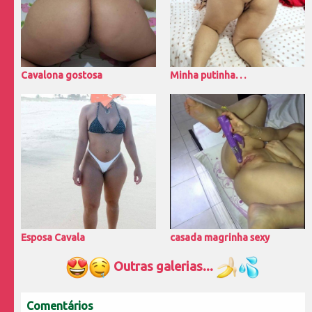
Cavalona gostosa
Minha putinha. . .
Esposa Cavala
casada magrinha sexy
Outras galerias...
Comentários