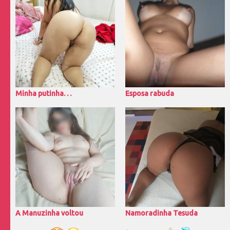
Minha putinha. . .
Esposa rabuda
A Manuzinha voltou
Namoradinha Tesuda