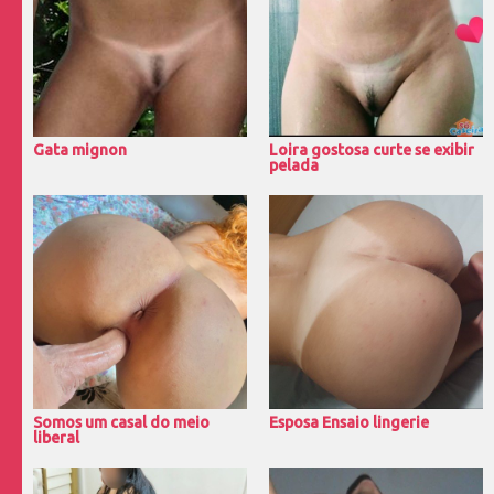
Gata mignon
Loira gostosa curte se exibir
pelada
Somos um casal do meio
Esposa Ensaio lingerie
liberal