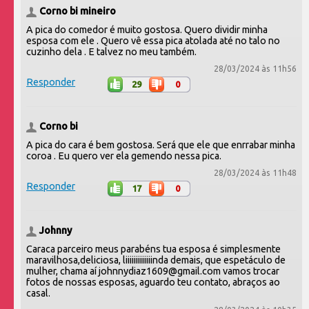
Corno bi mineiro
A pica do comedor é muito gostosa. Quero dividir minha
esposa com ele . Quero vê essa pica atolada até no talo no
cuzinho dela . E talvez no meu também.
28/03/2024 às 11h56
Responder
29
0
Corno bi
A pica do cara é bem gostosa. Será que ele que enrrabar minha
coroa . Eu quero ver ela gemendo nessa pica.
28/03/2024 às 11h48
Responder
17
0
Johnny
Caraca parceiro meus parabéns tua esposa é simplesmente
maravilhosa,deliciosa, liiiiiiiiiiiiinda demais, que espetáculo de
mulher, chama aí johnnydiaz1609@gmail.com vamos trocar
fotos de nossas esposas, aguardo teu contato, abraços ao
casal.