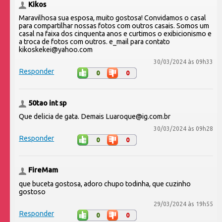
Kikos
Maravilhosa sua esposa, muito gostosa! Convidamos o casal
para compartilhar nossas fotos com outros casais. Somos um
casal na faixa dos cinquenta anos e curtimos o exibicionismo e
a troca de fotos com outros. e_mail para contato
kikoskekei@yahoo.com
30/03/2024 às 09h33
Responder
0
0
50tao int sp
Que delicia de gata. Demais Luaroque@ig.com.br
30/03/2024 às 09h28
Responder
0
0
FireMam
que buceta gostosa, adoro chupo todinha, que cuzinho
gostoso
29/03/2024 às 19h55
Responder
0
0