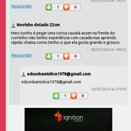
28/03/2024 às 10h35
Responder
1
0
Novinho dotado 22cm
Meu sonho é pegar uma coroa casada assim na frente do
corninho não tenho experiência com casada mas aprendo
rápido chama corno tenho o que ela gosta grande e grosso
28/03/2024 às 10h32
Responder
1
0
edsonkamisilva1978@gmail.com
edsonkamisilva1978@gmail.com
29/03/2024 às 07h50
1
0