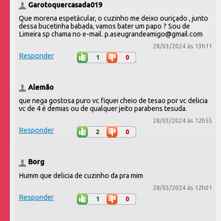
Garotoquercasada019
Que morena espetácular, o cuzinho me deixo ouriçado , junto
dessa bucetinha babada, vamos bater um papo ? Sou de
Limeira sp chama no e-mail. p.aseugrandeamigo@gmail.com
28/03/2024 às 13h11
Responder
1
0
Alemão
que nega gostosa puro vc fiquei cheio de tesao por vc delicia
vc de 4 é demias ou de qualquer jeito parabens tesuda.
28/03/2024 às 12h55
Responder
2
0
Borg
Humm que delicia de cuzinho da pra mim
28/03/2024 às 12h01
Responder
1
0