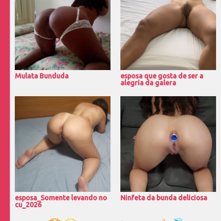
Mulata Bunduda
esposa que gosta de ser a
alegria da galera
esposa_Somente levando no
Ninfeta da bunda deliciosa
cu_2026