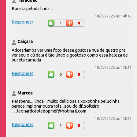
Taradoac
Buceta peluda linda....
10/07/2025 às 14h12
Responder
1
0
Caiçara
Adoraríamos ver uma foto dessa gostosa nua de quatro pra
ver seu o cú dela é tão lindo e gostoso como essa beleza de
buceta carnuda
10/07/2025 às 13h31
Responder
0
0
Marcos
Parabens.....linda....muito deliciosa a xoxotinha peludinha
parece implorar outra rola...sou do df..solteiro
......leonardotoledopmdf@hotma il.com
10/07/2025 às 13h26
Responder
1
0