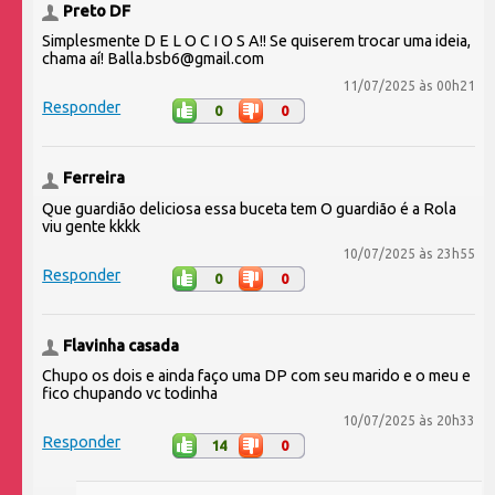
Preto DF
Simplesmente D E L O C I O S A!! Se quiserem trocar uma ideia,
chama aí! Balla.bsb6@gmail.com
11/07/2025 às 00h21
Responder
0
0
Ferreira
Que guardião deliciosa essa buceta tem O guardião é a Rola
viu gente kkkk
10/07/2025 às 23h55
Responder
0
0
Flavinha casada
Chupo os dois e ainda faço uma DP com seu marido e o meu e
fico chupando vc todinha
10/07/2025 às 20h33
Responder
14
0