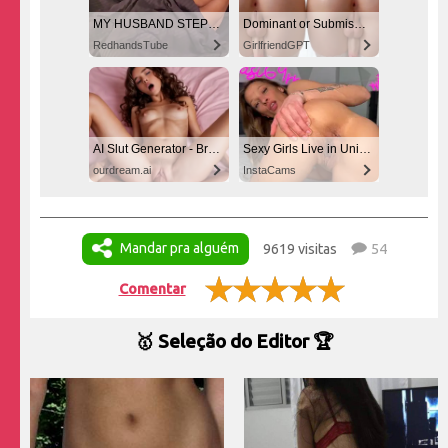
MY HUSBAND STEPSON MISTAKENLY GIVES ME IN THE ASS
Dominant or Submissive? Cold or Wild?
RedhandsTube
GirlfriendGPT
AI Slut Generator - Bring your Fantasies to life 🔥
Sexy Girls Live in United States
ourdream.ai
InstaCams
Mandar pra alguém
9619 visitas
54
Comentar
🥇 Seleção do Editor 🏆