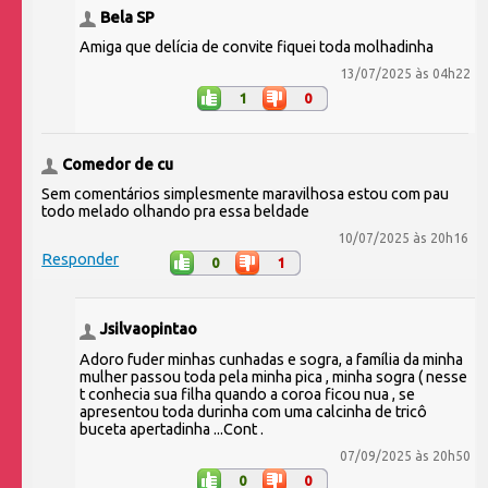
Bela SP
Amiga que delícia de convite fiquei toda molhadinha
13/07/2025 às 04h22
1
0
Comedor de cu
Sem comentários simplesmente maravilhosa estou com pau
todo melado olhando pra essa beldade
10/07/2025 às 20h16
Responder
0
1
Jsilvaopintao
Adoro fuder minhas cunhadas e sogra, a família da minha
mulher passou toda pela minha pica , minha sogra ( nesse
t conhecia sua filha quando a coroa ficou nua , se
apresentou toda durinha com uma calcinha de tricô
buceta apertadinha ...Cont .
07/09/2025 às 20h50
0
0