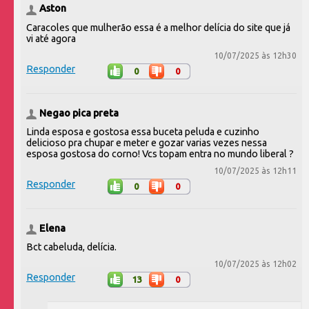
Aston
Caracoles que mulherão essa é a melhor delícia do site que já
vi até agora
10/07/2025 às 12h30
Responder
0
0
Negao pica preta
Linda esposa e gostosa essa buceta peluda e cuzinho
delicioso pra chupar e meter e gozar varias vezes nessa
esposa gostosa do corno! Vcs topam entra no mundo liberal ?
10/07/2025 às 12h11
Responder
0
0
Elena
Bct cabeluda, delícia.
10/07/2025 às 12h02
Responder
13
0