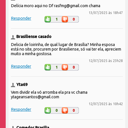
Delícia moro aqui no Df rasfmg@gmail.com chama
13/07/2025 às 18h47
Responder
1
0
Brasiliense casado
Delicia de loirinha, de qual lugar de Brasília? Minha esposa
está no site, procurem por Brasiliense, só vai ter ela, apreciem
muito a minha gostosa.
12/07/2025 às 23h28
Responder
1
0
Yta69
Vem dividir ela vó arromba ela pra vc chama
ytageansantos@gmail.com
12/07/2025 às 10h42
Responder
0
0
Comedor Brasilia