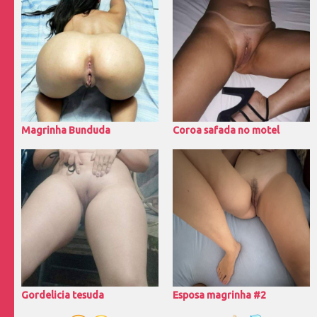
Magrinha Bunduda
Coroa safada no motel
Gordelicia tesuda
Esposa magrinha #2