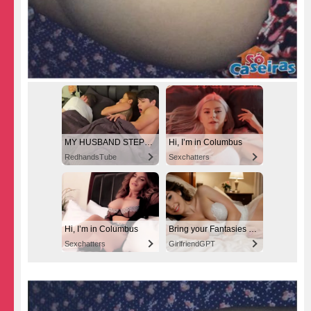
MY HUSBAND STEPSON MISTAKENLY GIVES ME IN THE ASS
Hi, I’m in Columbus
RedhandsTube
Sexchatters
Hi, I’m in Columbus
Bring your Fantasies to life
Sexchatters
GirlfriendGPT