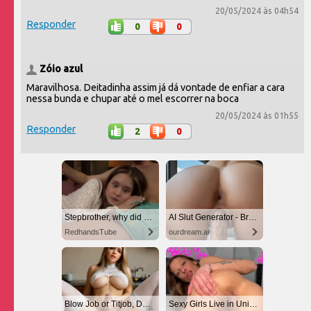
20/05/2024 às 04h54
Responder
0
0
Zóio azul
Maravilhosa. Deitadinha assim já dá vontade de enfiar a cara
nessa bunda e chupar até o mel escorrer na boca
20/05/2024 às 01h55
Responder
2
0
Stepbrother, why did you show me your dick? Now I want to fuck you with my wet pussy
AI Slut Generator - Bring your Fantasies to life 🔥
RedhandsTube
ourdream.ai
Blow Job or Titjob, Deepthroat or Spreading Pussy
Sexy Girls Live in United States