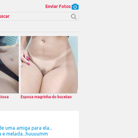
Enviar Fotos
stosa
Esposa magrinha do bucetao
e uma amiga para ela...
da e melada...huuuumm