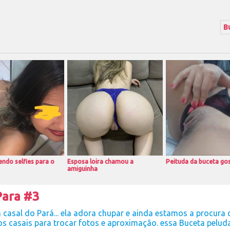
ndo selfies para o
Esposa loira chamou a
Peituda da buceta go
amiguinha
Para #3
asal do Pará... ela adora chupar e ainda estamos a procura d
s casais para trocar fotos e aproximação. essa Buceta pelu