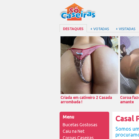
DESTAQUES
+ VOTADAS
+ VISITADAS
Criada em cativeiro 2 Casada
Coroa faze
arrombada !
amante
Menu
Casal 
Bucetas Gostosas
Somos um c
Caiu na Net
procuramo
Coroas Caseiras