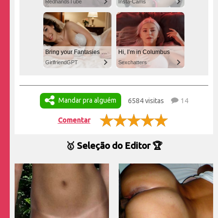
RedhandsTube
Insta-Cams
Bring your Fantasies to life
Hi, I’m in Columbus
GirlfriendGPT
Sexchatters
Mandar pra alguém
6584 visitas
14
Comentar
🥇 Seleção do Editor 🏆