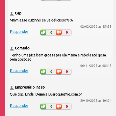
Cap
Mmm esse cuzinho se ve delicioso%%
02/02/2026 às 15h38
Responder
0
0
Comedo
Tenho uma pica bem grossa pra ela mama e rebola até gosa
bem gostoso
06/11/2025 às 08h17
Responder
0
0
Empresário int sp
Que top. Linda. Demais Luaroque@ig.com.br
29/10/2025 às 10h04
Responder
0
0