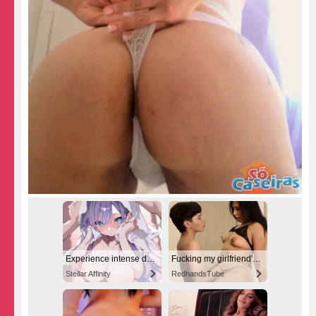
Experience intense desire for girls anytime, anywhere.
Fucking my girlfriend's hot mommy by mistake
Stellar Affinity
RedhandsTube