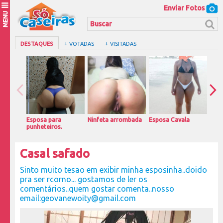
Enviar Fotos
MENU
DESTAQUES
+ VOTADAS
+ VISITADAS
Esposa para
Ninfeta arrombada
Esposa Cavala
Magr
punheteiros.
casa
Casal safado
Sinto muito tesao em exibir minha esposinha..doido
pra ser rcorno... gostamos de ler os
comentários..quem gostar comenta..nosso
email:geovanewoity@gmail.com