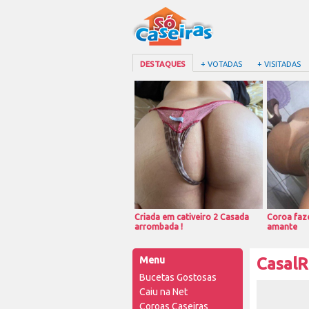
DESTAQUES
+ VOTADAS
+ VISITADAS
Criada em cativeiro 2 Casada
Coroa faze
arrombada !
amante
Menu
CasalR
Bucetas Gostosas
Caiu na Net
Coroas Caseiras