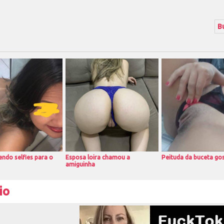
ndo selfies para o
Esposa loira chamou a
Peituda da buceta go
amiguinha
io