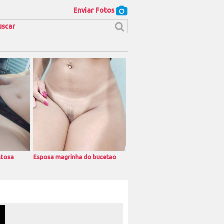
Enviar Fotos
stosa
Esposa magrinha do bucetao