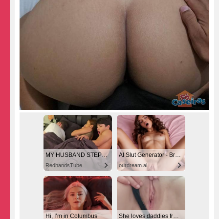
MY HUSBAND STEPSON MISTAKENLY GIVES ME IN THE ASS
AI Slut Generator - Bring your Fantasies to life 🔥
RedhandsTube
ourdream.ai
Hi, I’m in Columbus
She loves daddies from United States