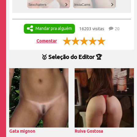
Sexchatters
InstaCams
Mandar pra alguém
16203 visitas
20
Comentar
🥇 Seleção do Editor 🏆
Gata mignon
Ruiva Gostosa