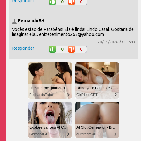
Responder
0
0
FernandoBH
Vocês estão de Parabéns! Ela é linda! Lindo Casal. Gostaria de
imaginar ela... entretenimento265@yahoo.com
20/01/2026 às 00h13
Responder
0
0
Fucking my girlfriend's hot mommy by mistake
Bring your Fantasies to life
RedhandsTube
GirlfriendGPT
Explore various AI Characters on GirlfriendGPT
AI Slut Generator - Bring your Fantasies to life 🔥
GirlfriendGPT
ourdream.ai