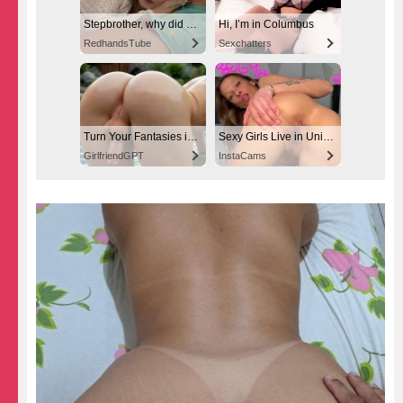
Stepbrother, why did you show me your dick? Now I want to fuck you with my wet pussy
Hi, I’m in Columbus
RedhandsTube
Sexchatters
Turn Your Fantasies into Reality
Sexy Girls Live in United States
GirlfriendGPT
InstaCams