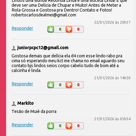
Lindos uma Bunda Redonda Linda e uma Buceta Linda! E que
deve ser uma Delicia de Chupar e Muito! Antes de Meter a
Rola Grossa e Gostosa pra Dentro! Contato e Fotos!
robertocarlosdealmei@gmail.com
22/01/2026 às 20h37
Responder
0
0
juniorpcpc12@gmail.com
Gostosa demais que delícia ela d4 com esse lindo rabo pra
cima só esperando meu kct me chama no email aguardo seu
contato bjs lindos seios corpo cabelo tudo de bom até a
calcinha é linda.
21/01/2026 às 14h50
Responder
0
0
Markito
Tesão de Muié da porra
21/01/2026 às 05h34
Responder
0
0