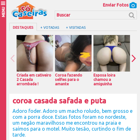
Enviar Fotos
MENU
DESTAQUES
+ VOTADAS
+ VISITADAS
Criada em cativeiro
Coroa fazendo
Esposa loira
Peit
2 Casada
selfies para o
chamou a
gos
arrombada !
amante
amiguinha
coroa casada safada e puta
Adoro foder. Adoro um macho roludo, bem grosso e
com a porra doce. Estas fotos foram no nordeste,
um negão maravilhoso me encontrou na praia e
saímos para o motel. Muito tesão, curtindo o fim de
tarde.