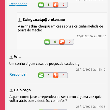
Responder
3
0
Swingcasalsp@proton.me
A minha tbm, chegou em casa só vi a calcinha melada de
porra do macho
12/03/2026 às 08h07
4
0
Will
Um sonho algum casal de poços.de.caldas mg
29/10/2025 às 18h12
Responder
1
0
Galo cego
Algum corno ja se arrependeu de ser corno alguma vez quiz
voltar atrás com a decisão, como foi ?
25/10/2025 às 14h35