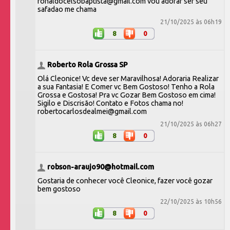
ronaldocelsobaptista@gmail.com vou adorar ser seu
safadao me chama
21/10/2025 às 06h19
8
0
Roberto Rola Grossa SP
Olá Cleonice! Vc deve ser Maravilhosa! Adoraria Realizar
a sua Fantasia! E Comer vc Bem Gostoso! Tenho a Rola
Grossa e Gostosa! Pra vc Gozar Bem Gostoso em cima!
Sigilo e Discrisão! Contato e Fotos chama no!
robertocarlosdealmei@gmail.com
21/10/2025 às 06h27
8
0
robson-araujo90@hotmail.com
Gostaria de conhecer você Cleonice, fazer você gozar
bem gostoso
22/10/2025 às 10h56
8
0