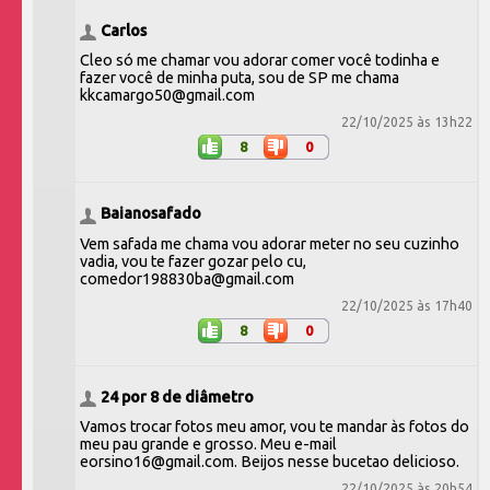
Carlos
Cleo só me chamar vou adorar comer você todinha e
fazer você de minha puta, sou de SP me chama
kkcamargo50@gmail.com
22/10/2025 às 13h22
8
0
Baianosafado
Vem safada me chama vou adorar meter no seu cuzinho
vadia, vou te fazer gozar pelo cu,
comedor198830ba@gmail.com
22/10/2025 às 17h40
8
0
24 por 8 de diâmetro
Vamos trocar fotos meu amor, vou te mandar às fotos do
meu pau grande e grosso. Meu e-mail
eorsino16@gmail.com. Beijos nesse bucetao delicioso.
22/10/2025 às 20h54