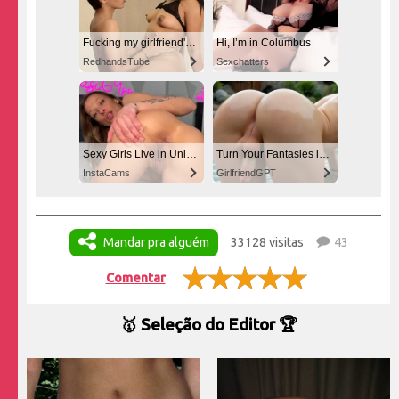
Fucking my girlfriend's hot mommy by mistake
Hi, I’m in Columbus
RedhandsTube
Sexchatters
Sexy Girls Live in United States
Turn Your Fantasies into Reality
InstaCams
GirlfriendGPT
Mandar pra alguém
33128 visitas
43
Comentar
🥇 Seleção do Editor 🏆