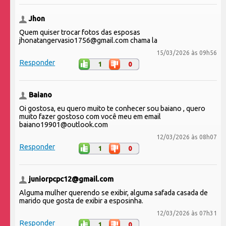
Jhon
Quem quiser trocar fotos das esposas
jhonatangervasio1756@gmail.com chama la
15/03/2026 às 09h56
Responder
1
0
Baiano
Oi gostosa, eu quero muito te conhecer sou baiano , quero
muito fazer gostoso com você meu em email
baiano19901@outlook.com
12/03/2026 às 08h07
Responder
1
0
juniorpcpc12@gmail.com
Alguma mulher querendo se exibir, alguma safada casada de
marido que gosta de exibir a esposinha.
12/03/2026 às 07h31
Responder
1
0