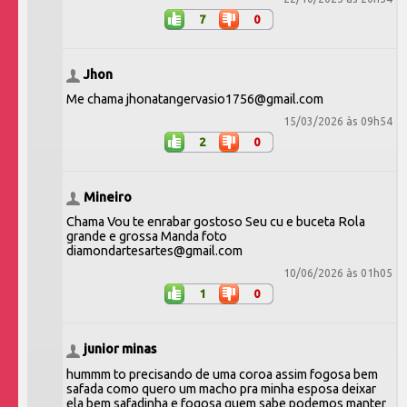
7
0
Jhon
Me chama jhonatangervasio1756@gmail.com
15/03/2026 às 09h54
2
0
Mineiro
Chama Vou te enrabar gostoso Seu cu e buceta Rola
grande e grossa Manda foto
diamondartesartes@gmail.com
10/06/2026 às 01h05
1
0
junior minas
hummm to precisando de uma coroa assim fogosa bem
safada como quero um macho pra minha esposa deixar
ela bem safadinha e fogosa quem sabe podemos manter