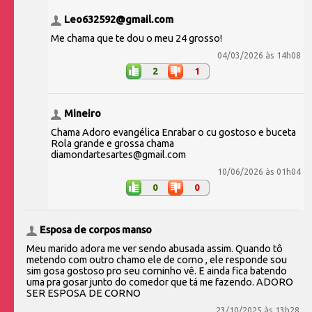
Leo632592@gmail.com
Me chama que te dou o meu 24 grosso!
04/03/2026 às 14h08
2
1
Mineiro
Chama Adoro evangélica Enrabar o cu gostoso e buceta
Rola grande e grossa chama
diamondartesartes@gmail.com
10/06/2026 às 01h04
0
0
Esposa de corpos manso
Meu marido adora me ver sendo abusada assim. Quando tô
metendo com outro chamo ele de corno , ele responde sou
sim gosa gostoso pro seu corninho vê. E ainda fica batendo
uma pra gosar junto do comedor que tá me fazendo. ADORO
SER ESPOSA DE CORNO
23/10/2025 às 13h28