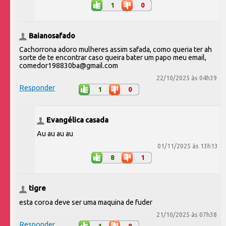
1
0
Baianosafado
Cachorrona adoro mulheres assim safada, como queria ter ah
sorte de te encontrar caso queira bater um papo meu email,
comedor198830ba@gmail.com
22/10/2025 às 04h39
Responder
1
0
Evangélica casada
Au au au au
01/11/2025 às 13h13
8
1
tigre
esta coroa deve ser uma maquina de fuder
21/10/2025 às 07h38
Responder
1
0