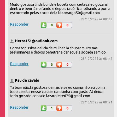
Muito gostosa linda bunda e buceta com certeza eu gozaria
dentro e bem lá no fundo e depois ia só ficar olhando a porra
escorrendo pelas coxas dela kkcamargo50@gmail.com
28/10/2025 às 08h49
Responder
0
0
Heros151@outlook.com
Coroa topissima delicia de mulher..ia chupar muito nas
preliminares e depois penetrar e dar aquela socada sem dó..
28/10/2025 às 08h42
Responder
3
0
Pau de cavalo
Tá bom não,tá gostosa demais e se eu comia não,eu comia
tudo e metia nesse cu sem camisinha com gosto At deixar
todo gozado.contato lazaroleite675@gmail.com
28/10/2025 às 08h21
Responder
1
0