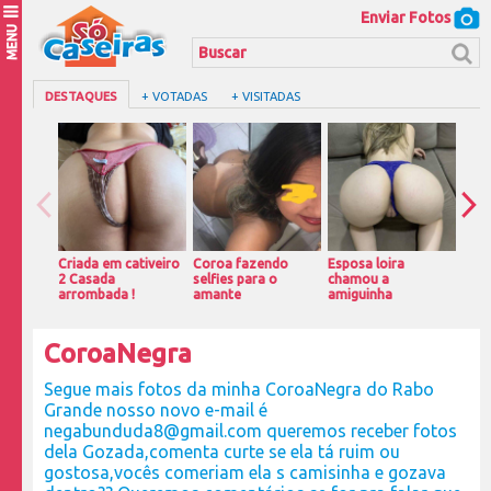
Enviar Fotos
MENU
DESTAQUES
+ VOTADAS
+ VISITADAS
Criada em cativeiro
Coroa fazendo
Esposa loira
Peit
2 Casada
selfies para o
chamou a
gos
arrombada !
amante
amiguinha
CoroaNegra
Segue mais fotos da minha CoroaNegra do Rabo
Grande nosso novo e-mail é
negabunduda8@gmail.com queremos receber fotos
dela Gozada,comenta curte se ela tá ruim ou
gostosa,vocês comeriam ela s camisinha e gozava