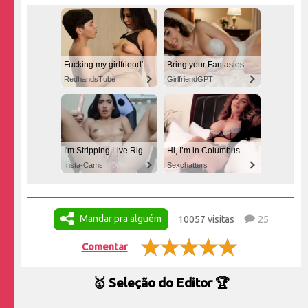
Fucking my girlfriend's hot mommy by mistake
Bring your Fantasies to life
RedhandsTube
GirlfriendGPT
I'm Stripping Live Right Now
Hi, I’m in Columbus
Insta-Cams
Sexchatters
Mandar pra alguém
10057 visitas
25
Comentar
🥇 Seleção do Editor 🏆