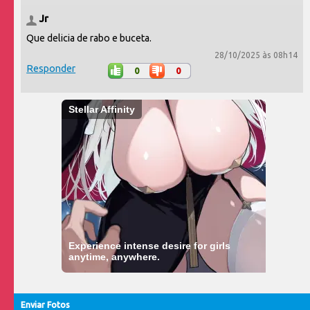
Jr
Que delicia de rabo e buceta.
28/10/2025 às 08h14
Responder
0
0
Stellar Affinity
Experience intense desire for girls
anytime, anywhere.
Enviar Fotos