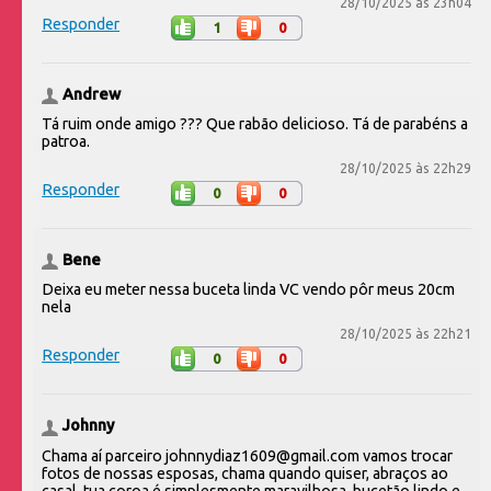
28/10/2025 às 23h04
Responder
1
0
Andrew
Tá ruim onde amigo ??? Que rabão delicioso. Tá de parabéns a
patroa.
28/10/2025 às 22h29
Responder
0
0
Bene
Deixa eu meter nessa buceta linda VC vendo pôr meus 20cm
nela
28/10/2025 às 22h21
Responder
0
0
Johnny
Chama aí parceiro johnnydiaz1609@gmail.com vamos trocar
fotos de nossas esposas, chama quando quiser, abraços ao
casal, tua coroa é simplesmente maravilhosa, bucetão lindo e