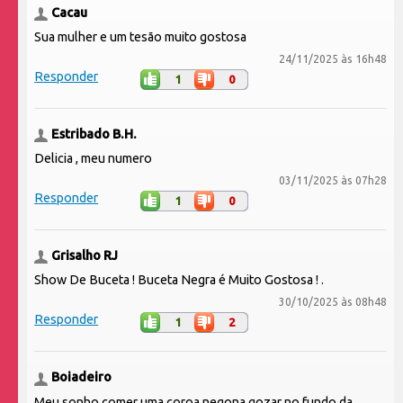
Cacau
Sua mulher e um tesão muito gostosa
24/11/2025 às 16h48
Responder
1
0
Estribado B.H.
Delicia , meu numero
03/11/2025 às 07h28
Responder
1
0
Grisalho RJ
Show De Buceta ! Buceta Negra é Muito Gostosa ! .
30/10/2025 às 08h48
Responder
1
2
Boiadeiro
Meu sonho comer uma coroa negona gozar no fundo da