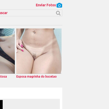
Enviar Fotos
stosa
Esposa magrinha do bucetao