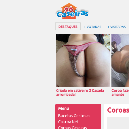
DESTAQUES
+ VOTADAS
+ VISITADAS
Criada em cativeiro 2 Casada
Coroa faze
arrombada !
amante
Menu
Coroas
Bucetas Gostosas
Caiu na Net
Coroas Caseiras