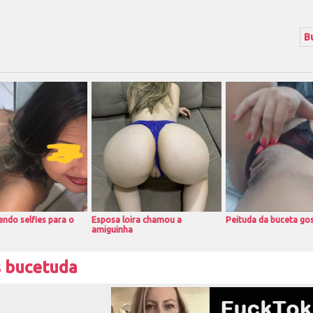
ndo selfies para o
Esposa loira chamou a
Peituda da buceta go
amiguinha
 bucetuda