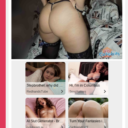
Stepbrother, why did you show me your dick? Now I want to fuck you with my wet pussy
Hi, I’m in Columbus
RedhandsTube
Sexchatters
AI Slut Generator - Bring your Fantasies to life 🔥
Turn Your Fantasies into Reality
ourdream.ai
GirlfriendGPT