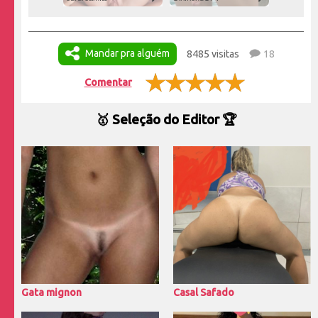
Mandar pra alguém
8485 visitas
18
Comentar
🥇 Seleção do Editor 🏆
Gata mignon
Casal Safado