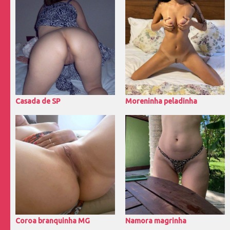
Casada de SP
Moreninha peladinha
Coroa branquinha MG
Namora magrinha