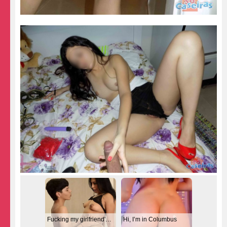
Fucking my girlfriend's hot mommy by mistake
Hi, I’m in Columbus