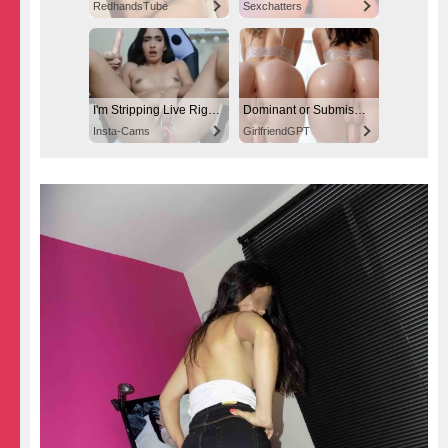
RedhandsTube
Sexchatters
I'm Stripping Live Right Now
Dominant or Submissive? Cold or Wild?
Insta-Cams
GirlfriendGPT