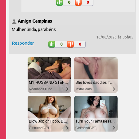
0
0
Amigo Campinas
Mulher linda, parabéns
16/06/2026 às 05h05
Responder
0
0
MY HUSBAND STEPSON MISTAKENLY GIVES ME IN THE ASS
She loves daddies from United States
RedhandsTube
InstaCams
Blow Job or Titjob, Deepthroat or Spreading Pussy
Turn Your Fantasies into Reality on GirlfriendGPT
GirlfriendGPT
GirlfriendGPT