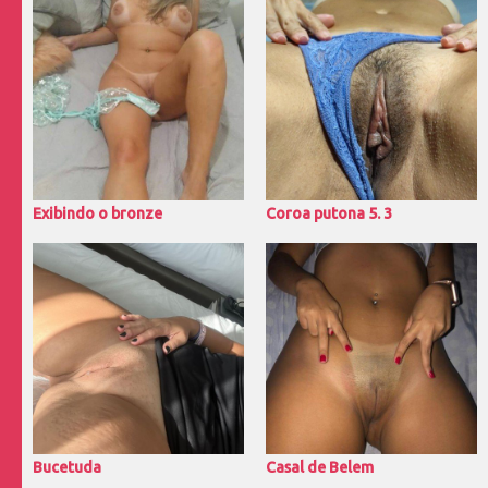
Exibindo o bronze
Coroa putona 5. 3
Bucetuda
Casal de Belem