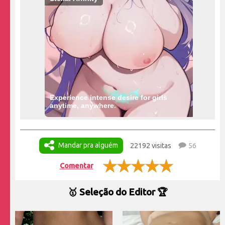
Experience intense desire for girls
anytime, anywhere.
Mandar pra alguém
22192 visitas
56
Comentar
🥇 Seleção do Editor 🏆