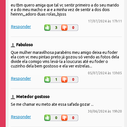
eu tbm quero amiga que tal vc sentir primeiro a do seu marido
e a do meu macho e ai e a minha vez de sentir a dos dois
heinnn,,,adoro duas rolas,,bjsss
17/07/2024 às 17h11
Responder
3
0
Fabuloso
Que mulher maravilhosa parabéns meu amigo deixa eu foder
ela com vc meu pintao preto já gozou só vendo as fotos dela
divide ela comigo vms levá-la a loucuras até eu foder o
cuzinho dela bem gostoso e ela ver estrelas...
05/07/2024 às 13h05
Responder
1
0
Metedor gostoso
Se me chamar eu meto ate essa safada gozar ...
30/06/2024 às 19h20
Responder
0
0