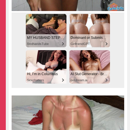
MY HUSBAND STEPSON MISTAKENLY GIVES ME IN THE ASS
Dominant or Submissive? Cold or Wild?
RedhandsTube
GirlfriendGPT
Hi, I’m in Columbus
AI Slut Generator - Bring your Fantasies to life 🔥
Sexchatters
ourdream.ai