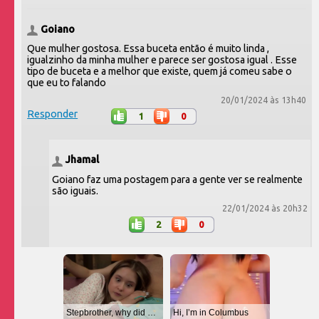
Goiano
Que mulher gostosa. Essa buceta então é muito linda ,
igualzinho da minha mulher e parece ser gostosa igual . Esse
tipo de buceta e a melhor que existe, quem já comeu sabe o
que eu to falando
20/01/2024 às 13h40
Responder
1
0
Jhamal
Goiano faz uma postagem para a gente ver se realmente
são iguais.
22/01/2024 às 20h32
2
0
Stepbrother, why did you show me your dick? Now I want to fuck you with my wet pussy
Hi, I’m in Columbus