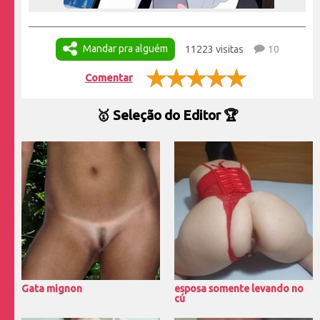
Mandar pra alguém
11223 visitas
10
Comentar
🥇 Seleção do Editor 🏆
Gata mignon
esposa somente levando no
cú