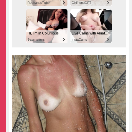
RedhandsTube
GirlfriendGPT
Hi, I’m in Columbus
Live Cams with Amateur Girls
Sexchatters
InstaCams