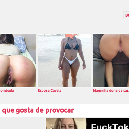
rrombada
Esposa Cavala
Magrinha dona de cas
 que gosta de provocar