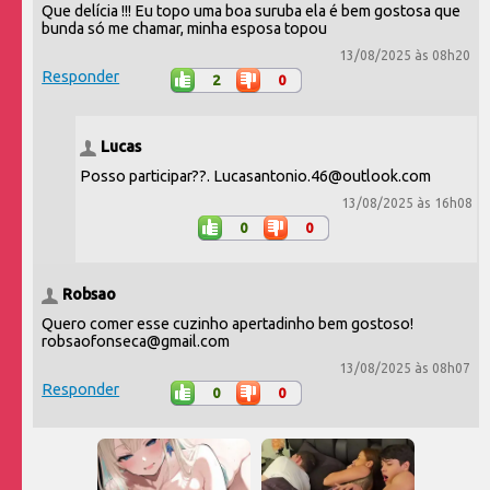
Que delícia !!! Eu topo uma boa suruba ela é bem gostosa que
bunda só me chamar, minha esposa topou
13/08/2025 às 08h20
Responder
2
0
Lucas
Posso participar??. Lucasantonio.46@outlook.com
13/08/2025 às 16h08
0
0
Robsao
Quero comer esse cuzinho apertadinho bem gostoso!
robsaofonseca@gmail.com
13/08/2025 às 08h07
Responder
0
0