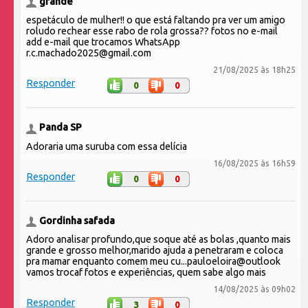
grande
espetáculo de mulher!! o que está faltando pra ver um amigo
roludo rechear esse rabo de rola grossa?? fotos no e-mail
add e-mail que trocamos WhatsApp
r.c.machado2025@gmail.com
21/08/2025 às 18h25
Responder
0
0
Panda SP
Adoraria uma suruba com essa delícia
16/08/2025 às 16h59
Responder
0
0
Gordinha safada
Adoro analisar profundo,que soque até as bolas ,quanto mais
grande e grosso melhor,marido ajuda a penetraram e coloca
pra mamar enquanto comem meu cu...pauloeloira@outlook
vamos trocaf fotos e experiências, quem sabe algo mais
14/08/2025 às 09h02
Responder
3
0