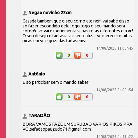
Negao novinho 22cm
Casada tambem que o seu corno ele nem vai sabe disso
so fazer escondido dele logo logo o seu marido sera
corno!e vc vai experiementa varias rolas diferentes em vc!
O seu desejo e fantasia vai ser realizar vc merecer muitas
picas em vc e gozadas fartasemvc
14/08/2025 às 08h45
0
0
Antônio
É só participar sem o marido saber
14/08/2025 às 08h54
0
0
TARADÃO
BORA VAMOS FAZE UM SURUBÃO VARIOS PIKOS PRA
VC .safadaopauzudo71@gmail.com
14/08/2025 às 13h22