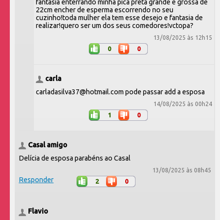
fantasia enterrando minha pica preta grande e grossa de
22cm encher de esperma escorrendo no seu
cuzinho!toda mulher ela tem esse desejo e fantasia de
realizar!quero ser um dos seus comedores!vctopa?
13/08/2025 às 12h15
0
0
carla
carladasilva37@hotmail.com pode passar add a esposa
14/08/2025 às 00h24
1
0
Casal amigo
Delícia de esposa parabéns ao Casal
13/08/2025 às 08h45
Responder
2
0
Flavio