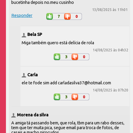
bucetinha depois no.meu cusinho
13/08/2025 às 11h01
Responder
7
0
Bela SP
Miga também quero está delícia de rola
14/08/2025 às 04h32
3
0
Carla
ele te fode sim add carladasilva37@hotmail.com
14/08/2025 às 07h20
3
0
Morena da silva
A amiga tá passando bem, que rola, tbm para um rabo desses,
tem que ter muita pica, segue email para troca de fotos, de
casais e macho pirocudos.