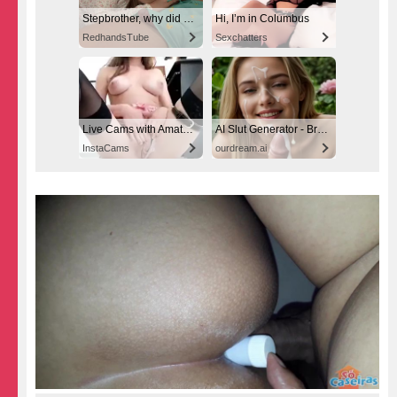
Stepbrother, why did you show me your dick? Now I want to fuck you with my wet pussy
Hi, I’m in Columbus
RedhandsTube
Sexchatters
Live Cams with Amateur Girls
AI Slut Generator - Bring your Fantasies to life 🔥
InstaCams
ourdream.ai