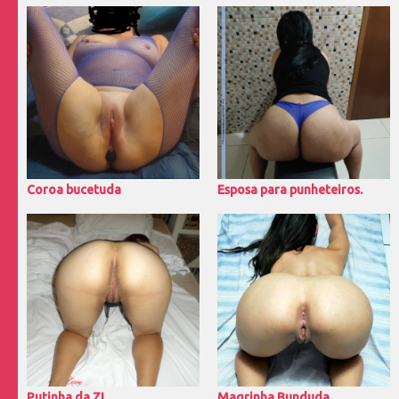
Coroa bucetuda
Esposa para punheteiros.
Putinha da ZL
Magrinha Bunduda