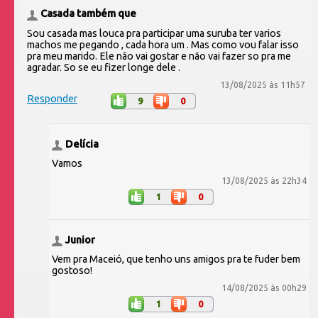
Casada também que
Sou casada mas louca pra participar uma suruba ter varios
machos me pegando , cada hora um . Mas como vou falar isso
pra meu marido. Ele não vai gostar e não vai fazer so pra me
agradar. So se eu fizer longe dele .
13/08/2025 às 11h57
Responder
9
0
Delícia
Vamos
13/08/2025 às 22h34
1
0
Junior
Vem pra Maceió, que tenho uns amigos pra te fuder bem
gostoso!
14/08/2025 às 00h29
1
0