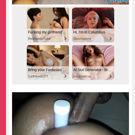
Fucking my girlfriend's hot mommy by mistake
Hi, I’m in Columbus
RedhandsTube
Sexchatters
Bring your Fantasies to life
AI Slut Generator - Bring your Fantasies to life 🔥
GirlfriendGPT
ourdream.ai