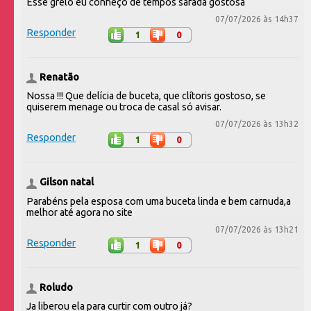
Esse grelo eu conheço de tempos safada gostosa
07/07/2026 às 14h37
Responder
1
0
Renatão
Nossa !!! Que delícia de buceta, que clítoris gostoso, se
quiserem menage ou troca de casal só avisar.
07/07/2026 às 13h32
Responder
1
0
Gilson natal
Parabéns pela esposa com uma buceta linda e bem carnuda,a
melhor até agora no site
07/07/2026 às 13h21
Responder
1
0
Roludo
Ja liberou ela para curtir com outro já?