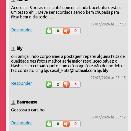
Acorda as5 horas da manhã com uma linda bucetinha desta e
um tesão eh.... Deve ser acordada sendo bem chupada para
ficar bem o dia todo......
07/07/2026 às 05h59
Responder
0
0
lily
oiiii amiga lindo corpo amei a postagem reparei alguma falta de
qualidade nas fotos melhor seria maior resolução talvez o
flash seja o culpado junto com o fotografo e não do modelo
faz contacto cmg bjs casal_kota@hotmail.com bjs lily
07/07/2026 às 05h15
Responder
2
4
Bauruense
Gostosa p caralho
07/07/2026 às 05h12
Responder
0
0