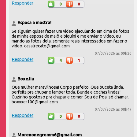
Responder
0
0
Esposa a mostra!
Se alguém quiser fazer um vídeo ejaculando em cima de fotos
da minha esposa de maiô e biquíni e me enviar o vídeo, eu
mando as fotos dela, somente reais interessados em fazer o
vídeo. casalrecato@gmail.com
07/07/2026 às 09h20
Responder
4
1
BoxeJiu
Que mulher maravilhosa! Corpo perfeito. Que buceta linda,
perfeita pra chupar e lamber toda. Bunda e cochas lindas!
Cuzinho gostoso pra chupar e comer. Sou de Poa, só chamar.
boxxxer100@gmail.com
07/07/2026 às 08h47
Responder
0
0
Morenonegromm6@gmail.com