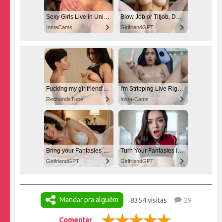
Sexy Girls Live in United States
Blow Job or Titjob, Deepthroat or Spreading Pussy
InstaCams
GirlfriendGPT
Fucking my girlfriend's hot mommy by mistake
I'm Stripping Live Right Now
RedhandsTube
Insta-Cams
Bring your Fantasies to life
Turn Your Fantasies into Reality
GirlfriendGPT
GirlfriendGPT
Mandar pra alguém
8354 visitas
29
Comentar