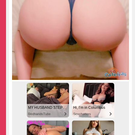
MY HUSBAND STEPSON MISTAKENLY GIVES ME IN THE ASS
Hi, I’m in Columbus
RedhandsTube
Sexchatters