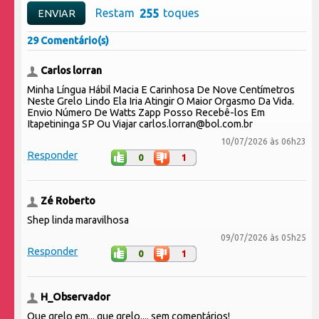
Restam
toques
29 Comentário(s)
Carlos lorran
Minha Língua Hábil Macia E Carinhosa De Nove Centímetros
Neste Grelo Lindo Ela Iria Atingir O Maior Orgasmo Da Vida.
Envio Número De Watts Zapp Posso Recebê-los Em
Itapetininga SP Ou Viajar carlos.lorran@bol.com.br
10/07/2026 às 06h23
Responder
0
1
Zé Roberto
Shep linda maravilhosa
09/07/2026 às 05h25
Responder
0
1
H_Observador
Que grelo em... que grelo.... sem comentários!