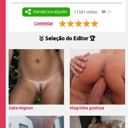
Mandar pra alguém
11581 visitas
21
Comentar
🥇 Seleção do Editor 🏆
Gata mignon
Magrinha gostosa