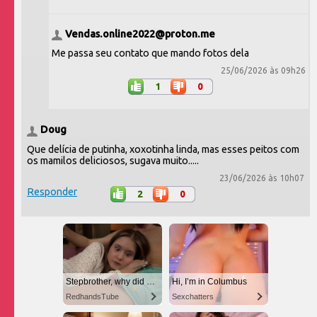
Vendas.online2022@proton.me
Me passa seu contato que mando fotos dela
25/06/2026 às 09h26
1
0
Doug
Que delícia de putinha, xoxotinha linda, mas esses peitos com
os mamilos deliciosos, sugava muito.....
23/06/2026 às 10h07
Responder
2
0
Stepbrother, why did you show me your dick? Now I want to fuck you with my wet pussy
Hi, I’m in Columbus
RedhandsTube
Sexchatters