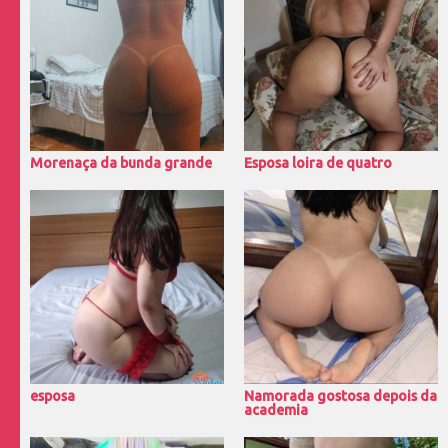
Morenaça da bunda grande
Esposa loira de quatro
esposa
Namorada gostosa depois da
academia