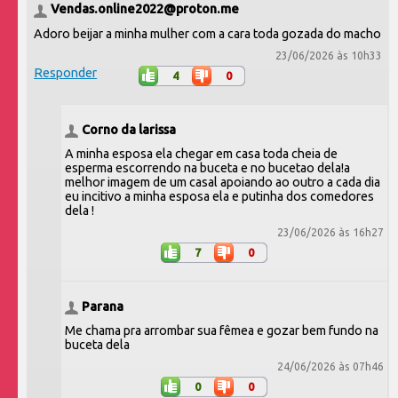
Vendas.online2022@proton.me
Adoro beijar a minha mulher com a cara toda gozada do macho
23/06/2026 às 10h33
Responder
4
0
Corno da larissa
A minha esposa ela chegar em casa toda cheia de
esperma escorrendo na buceta e no bucetao dela!a
melhor imagem de um casal apoiando ao outro a cada dia
eu incitivo a minha esposa ela e putinha dos comedores
dela !
23/06/2026 às 16h27
7
0
Parana
Me chama pra arrombar sua fêmea e gozar bem fundo na
buceta dela
24/06/2026 às 07h46
0
0