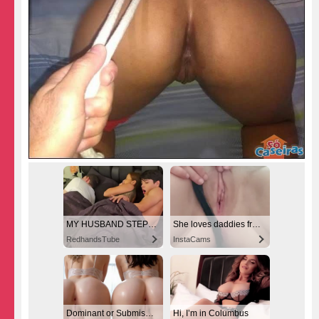
MY HUSBAND STEPSON MISTAKENLY GIVES ME IN THE ASS
She loves daddies from United States
RedhandsTube
InstaCams
Dominant or Submissive? Cold or Wild?
Hi, I’m in Columbus