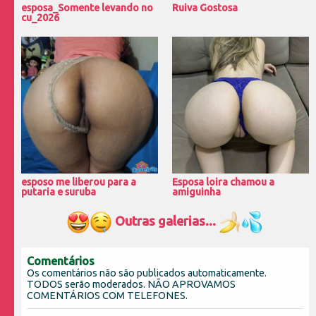
esposa_Somente levando no
Ruiva Gostosa
cu_2026
esposo me liberou para a
Esposa loira chamou a
putaria e suruba
amiguinha
Outras galerias...
Comentários
Os comentários não são publicados automaticamente.
TODOS serão moderados. NÃO APROVAMOS
COMENTÁRIOS COM TELEFONES.