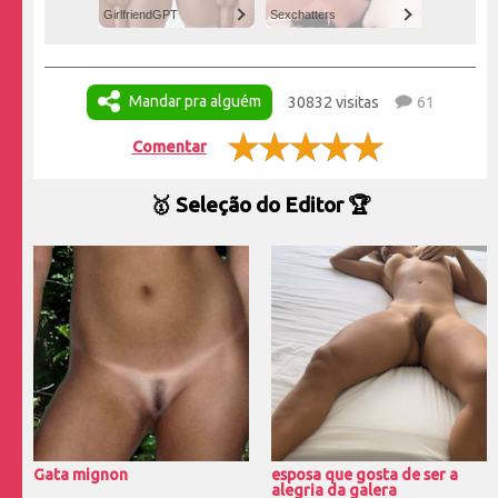
GirlfriendGPT
Sexchatters
Mandar pra alguém
30832 visitas
61
Comentar
🥇 Seleção do Editor 🏆
Gata mignon
esposa que gosta de ser a
alegria da galera