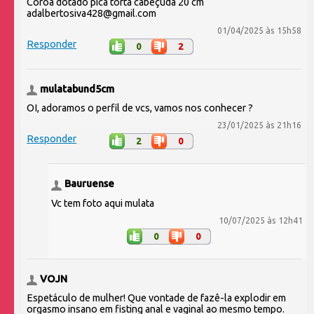
Coroa dotado pica torta cabeçuda 20 cm
adalbertosiva428@gmail.com
01/04/2025 às 15h58
Responder
0
2
mulatabund5cm
OI, adoramos o perfil de vcs, vamos nos conhecer ?
23/01/2025 às 21h16
Responder
2
0
Bauruense
Vc tem foto aqui mulata
10/07/2025 às 12h41
0
0
VOJN
Espetáculo de mulher! Que vontade de fazê-la explodir em
orgasmo insano em fisting anal e vaginal ao mesmo tempo.