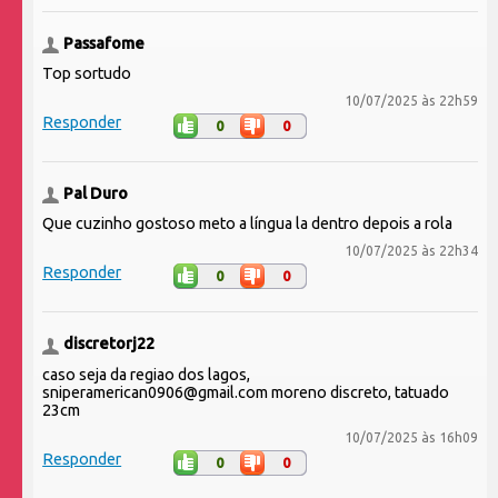
Passafome
Top sortudo
10/07/2025 às 22h59
Responder
0
0
Pal Duro
Que cuzinho gostoso meto a língua la dentro depois a rola
10/07/2025 às 22h34
Responder
0
0
discretorj22
caso seja da regiao dos lagos,
sniperamerican0906@gmail.com moreno discreto, tatuado
23cm
10/07/2025 às 16h09
Responder
0
0