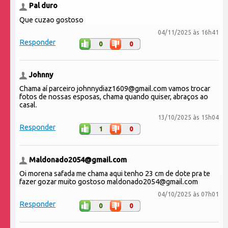
Pal duro
Que cuzao gostoso
04/11/2025 às 16h41
Responder
0
0
Johnny
Chama aí parceiro johnnydiaz1609@gmail.com vamos trocar
fotos de nossas esposas, chama quando quiser, abraços ao
casal.
13/10/2025 às 15h04
Responder
1
0
Maldonado2054@gmail.com
Oi morena safada me chama aqui tenho 23 cm de dote pra te
fazer gozar muito gostoso maldonado2054@gmail.com
04/10/2025 às 07h01
Responder
0
0