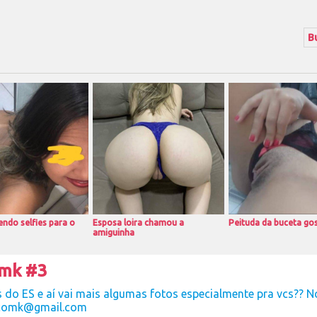
ndo selfies para o
Esposa loira chamou a
Peituda da buceta go
amiguinha
omk #3
do ES e aí vai mais algumas fotos especialmente pra vcs?? N
comk@gmail.com