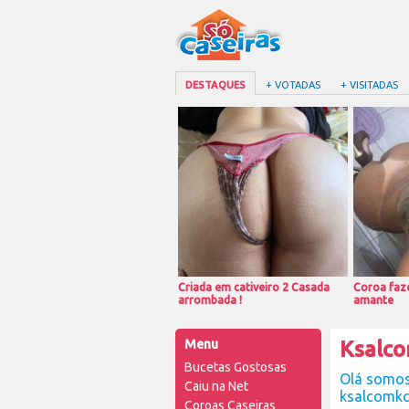
DESTAQUES
+ VOTADAS
+ VISITADAS
Criada em cativeiro 2 Casada
Coroa faze
arrombada !
amante
Menu
Ksalc
Bucetas Gostosas
Olá somos 
Caiu na Net
ksalcomk
Coroas Caseiras