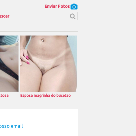
Enviar Fotos
stosa
Esposa magrinha do bucetao
osso email