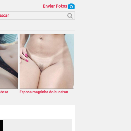
Enviar Fotos
stosa
Esposa magrinha do bucetao