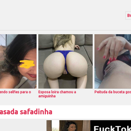
ndo selfies para o
Esposa loira chamou a
Peituda da buceta go
amiguinha
casada safadinha