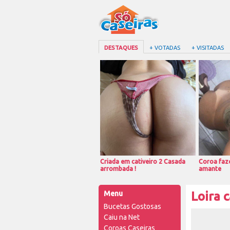
DESTAQUES
+ VOTADAS
+ VISITADAS
Criada em cativeiro 2 Casada
Coroa faze
arrombada !
amante
Menu
Loira 
Bucetas Gostosas
Caiu na Net
Coroas Caseiras