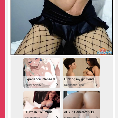
Experience intense desire for girls anytime, anywhere.
Fucking my girlfriend's hot mommy by mistake
Stellar Affinity
RedhandsTube
Hi, I’m in Columbus
AI Slut Generator - Bring your Fantasies to life 🔥
Sexchatters
ourdream.ai