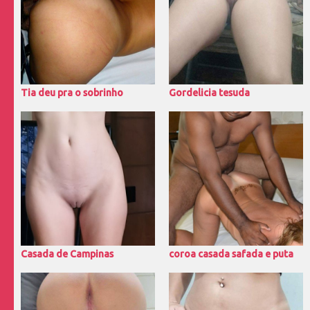
Tia deu pra o sobrinho
Gordelicia tesuda
Casada de Campinas
coroa casada safada e puta