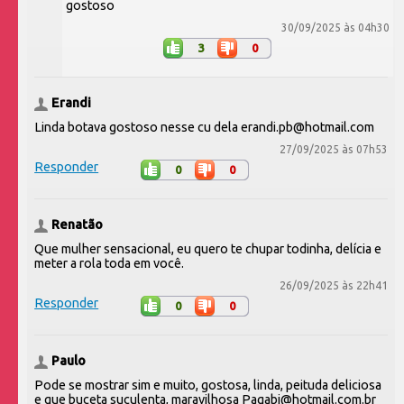
gostoso
30/09/2025 às 04h30
3
0
Erandi
Linda botava gostoso nesse cu dela erandi.pb@hotmail.com
27/09/2025 às 07h53
Responder
0
0
Renatão
Que mulher sensacional, eu quero te chupar todinha, delícia e
meter a rola toda em você.
26/09/2025 às 22h41
Responder
0
0
Paulo
Pode se mostrar sim e muito, gostosa, linda, peituda deliciosa
e que buceta suculenta, maravilhosa Pagabi@hotmail.com.br