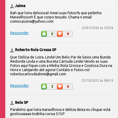
Jaime
Bah que loira deliciosa!! Amei suas fotos% que peitinho
Maravilhoso!!! É que corpo tesudo. Chama n email:
comocassina@yahoo.com
23/01/2026 às 22h28
Responder
0
0
Roberto Rola Grossa SP
Que Delícia de Loira..Linda! Um Belo Par de Seios uma Bunda
Redonda Linda e uma Buceta Carnuda Linda! Vendo as suas
Fotos aqui fiquei com a Minha Rola Grossa e Gostosa Dura na
Hora e Latejando até agora! Contato e Fotos no!
robertocarlosdealmei@gmail.com
23/10/2025 às 08h19
Responder
3
0
Bela SP
Parabéns que loira maravilhosa e delícia deixa eu chupar está
gostosaaaaa todinha coroa 51SP