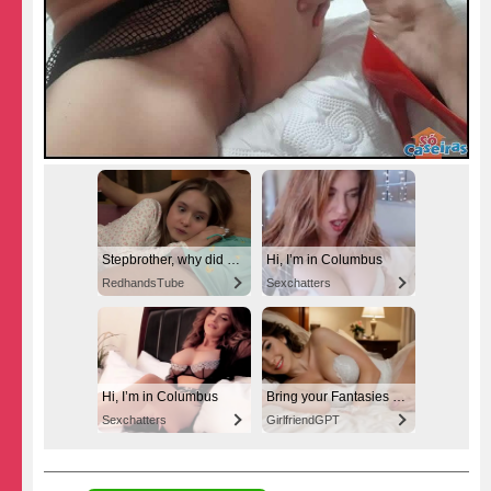
Stepbrother, why did you show me your dick? Now I want to fuck you with my wet pussy
Hi, I’m in Columbus
RedhandsTube
Sexchatters
Hi, I’m in Columbus
Bring your Fantasies to life
Sexchatters
GirlfriendGPT