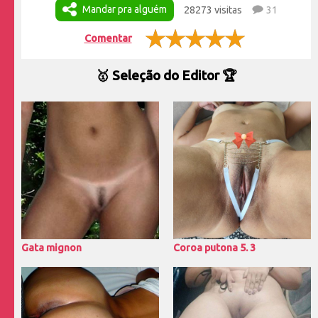
Mandar pra alguém
28273 visitas
31
Comentar
🥇 Seleção do Editor 🏆
Gata mignon
Coroa putona 5. 3