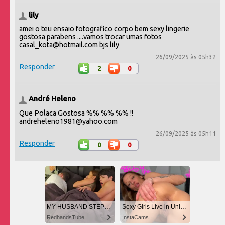
lily
amei o teu ensaio fotografico corpo bem sexy lingerie
gostosa parabens ....vamos trocar umas fotos
casal_kota@hotmail.com bjs lily
26/09/2025 às 05h32
Responder
2
0
André Heleno
Que Polaca Gostosa %% %% %% !!
andreheleno1981@yahoo.com
26/09/2025 às 05h11
Responder
0
0
MY HUSBAND STEPSON MISTAKENLY GIVES ME IN THE ASS
Sexy Girls Live in United States
RedhandsTube
InstaCams