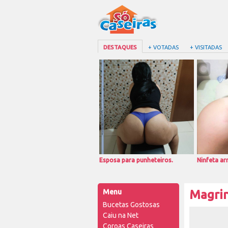
DESTAQUES
+ VOTADAS
+ VISITADAS
Esposa para punheteiros.
Ninfeta a
Menu
Magrin
Bucetas Gostosas
Caiu na Net
Coroas Caseiras