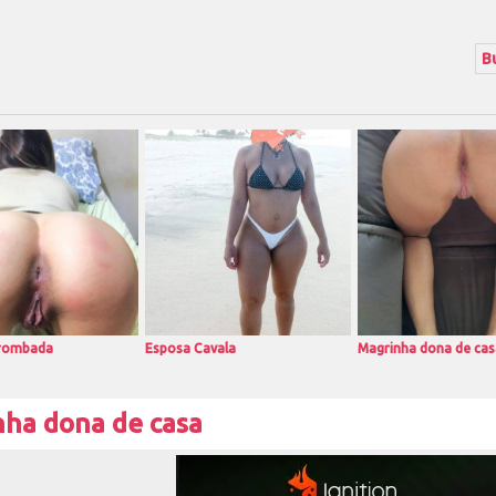
rrombada
Esposa Cavala
Magrinha dona de cas
ha dona de casa