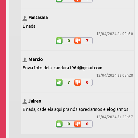
Fantasma
É nada
12/04/2024 às 00h30
0
7
Marcio
Envia foto dela. candura1964@gmail.com
12/04/2024 às 08h28
7
0
Jairao
È nada, cade ela aqui pra nós apreciarmos e elogiarmos
12/04/2024 às 20h37
0
0