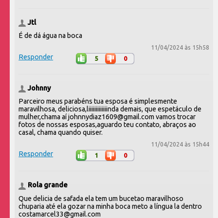
Jtl
É de dá água na boca
11/04/2024 às 15h58
Responder
5
0
Johnny
Parceiro meus parabéns tua esposa é simplesmente
maravilhosa, deliciosa,liiiiiiiiiiiiinda demais, que espetáculo de
mulher,chama aí johnnydiaz1609@gmail.com vamos trocar
fotos de nossas esposas,aguardo teu contato, abraços ao
casal, chama quando quiser.
11/04/2024 às 15h44
Responder
1
0
Rola grande
Que delicia de safada ela tem um bucetao maravilhoso
chuparia até ela gozar na minha boca meto a língua la dentro
costamarcel33@gmail.com