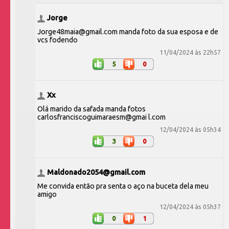
Jorge
Jorge48maia@gmail.com manda foto da sua esposa e de
vcs fodendo
11/04/2024 às 22h57
5
0
Xx
Olá marido da safada manda fotos
carlosfranciscoguimaraesm@gmai l.com
12/04/2024 às 05h34
3
0
Maldonado2054@gmail.com
Me convida então pra senta o aço na buceta dela meu
amigo
12/04/2024 às 05h37
0
1