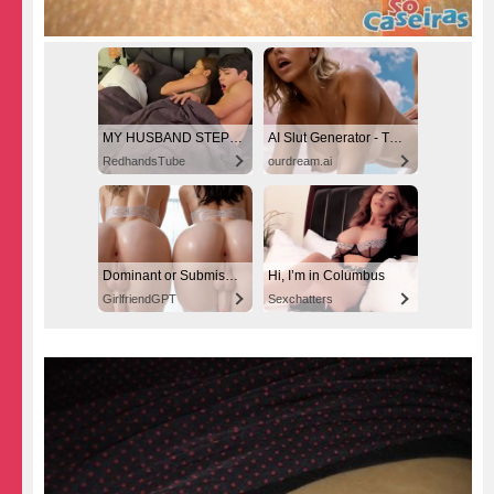
MY HUSBAND STEPSON MISTAKENLY GIVES ME IN THE ASS
AI Slut Generator - Turn Your Fantasies into Reality
RedhandsTube
ourdream.ai
Dominant or Submissive? Cold or Wild?
Hi, I’m in Columbus
GirlfriendGPT
Sexchatters