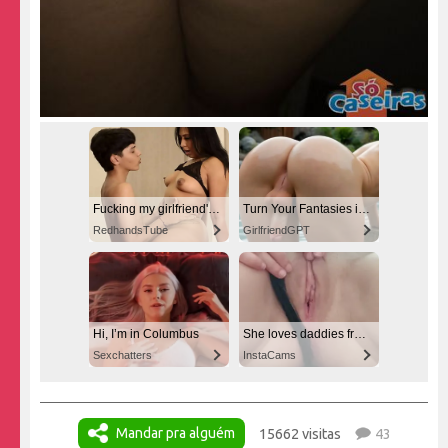
Fucking my girlfriend's hot mommy by mistake
Turn Your Fantasies into Reality
RedhandsTube
GirlfriendGPT
Hi, I’m in Columbus
She loves daddies from United States
Sexchatters
InstaCams
Mandar pra alguém
15662 visitas
43