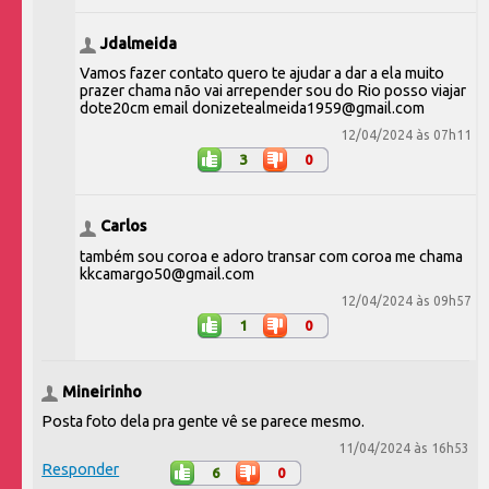
Jdalmeida
Vamos fazer contato quero te ajudar a dar a ela muito
prazer chama não vai arrepender sou do Rio posso viajar
dote20cm email donizetealmeida1959@gmail.com
12/04/2024 às 07h11
3
0
Carlos
também sou coroa e adoro transar com coroa me chama
kkcamargo50@gmail.com
12/04/2024 às 09h57
1
0
Mineirinho
Posta foto dela pra gente vê se parece mesmo.
11/04/2024 às 16h53
Responder
6
0