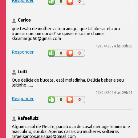
Responder
0
0
Carlos
que tesão de mulher vc tem amigo, que tal liberar ela pra
transar com um coroa? se quiser é só me chamar
kkcamargo50@gmail.com
12/04/2024 às 09h58
Responder
0
0
Luiti
Que delicia de buceta , está meladinha. Delicia beber e seu
leitinho ......
12/04/2024 às 09h41
Responder
0
0
Rafaelluiz
Algum casal de Recife, para troca de casal ménage feminino e
masculino, suruba. Apenas casais ou mulheres solteiras
rafaelsantos.maisgas@gmail.com