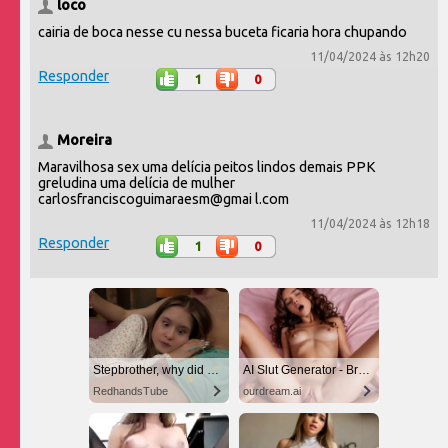
loco
cairia de boca nesse cu nessa buceta ficaria hora chupando
11/04/2024 às 12h20
Responder
1
0
Moreira
Maravilhosa sex uma delícia peitos lindos demais PPK
greludina uma delícia de mulher
carlosfranciscoguimaraesm@gmai l.com
11/04/2024 às 12h18
Responder
1
0
Stepbrother, why did you show me your dick? Now I want to fuck you with my wet pussy
AI Slut Generator - Bring your Fantasies to life 🔥
RedhandsTube
ourdream.ai