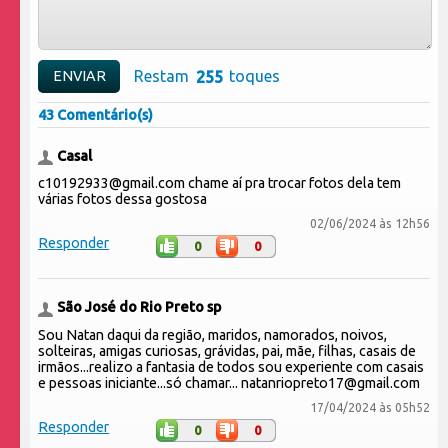
Restam
toques
43 Comentário(s)
Casal
c10192933@gmail.com chame aí pra trocar fotos dela tem
várias fotos dessa gostosa
02/06/2024 às 12h56
Responder
0
0
São José do Rio Preto sp
Sou Natan daqui da região, maridos, namorados, noivos,
solteiras, amigas curiosas, grávidas, pai, mãe, filhas, casais de
irmãos...realizo a fantasia de todos sou experiente com casais
e pessoas iniciante...só chamar... natanriopreto17@gmail.com
17/04/2024 às 05h52
Responder
0
0