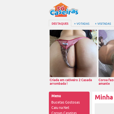
DESTAQUES
+ VOTADAS
+ VISITADAS
Criada em cativeiro 2 Casada
Coroa faze
arrombada !
amante
Menu
Minha
Bucetas Gostosas
Caiu na Net
Coroas Caseiras