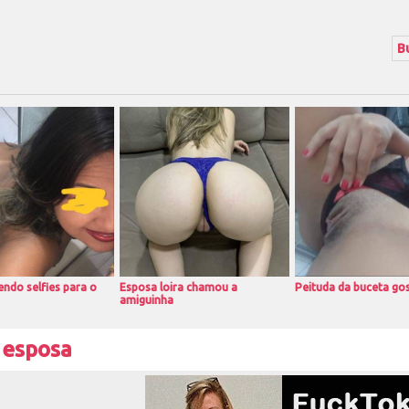
ndo selfies para o
Esposa loira chamou a
Peituda da buceta go
amiguinha
 esposa