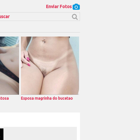
Enviar Fotos
stosa
Esposa magrinha do bucetao