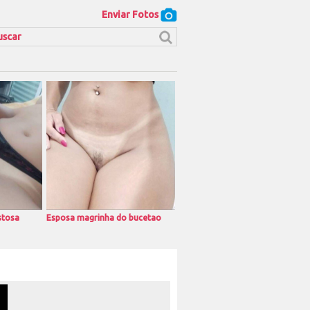
Enviar Fotos
stosa
Esposa magrinha do bucetao