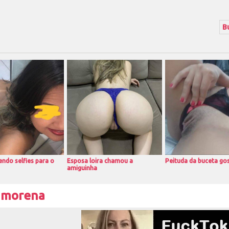
ndo selfies para o
Esposa loira chamou a
Peituda da buceta go
amiguinha
 morena