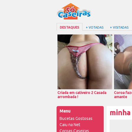
DESTAQUES
+ VOTADAS
+ VISITADAS
Criada em cativeiro 2 Casada
Coroa faze
arrombada !
amante
Menu
minha
Bucetas Gostosas
Caiu na Net
Coroas Caseiras