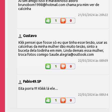
Aí sim amigo isso é maravilhoso adoro
brunobom1998@hotmail.com chama pra mim ver de
calcinha
21/05/2024 às 20h22
1
0
Gustavo
Kkk pensei que fosse só eu que tinha esse tesão, usar as
calcinhas da minha mulher dão muito tesão, sinto a
buceta dela todinha em mim. Linda demais essa mulher,
troca fotos comigo Saude.alegria@outlook.com
22/05/2024 às 08h09
1
0
Fabio49.SP
Eita porra !!!! Kkkk lá ele....
22/05/2024 às 08h34
1
0