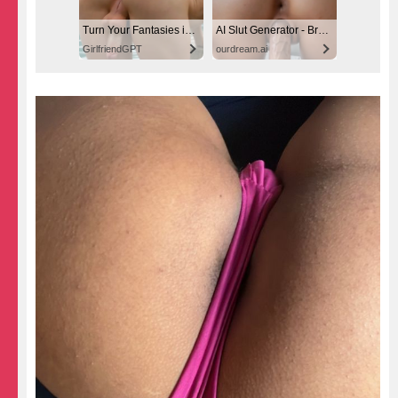
Turn Your Fantasies into Reality
AI Slut Generator - Bring your Fantasies to life 🔥
GirlfriendGPT
ourdream.ai