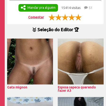
Mandar pra alguém
15414 visitas
51
Comentar
🥇 Seleção do Editor 🏆
Gata mignon
Esposa sapeca querendo
fazer A3