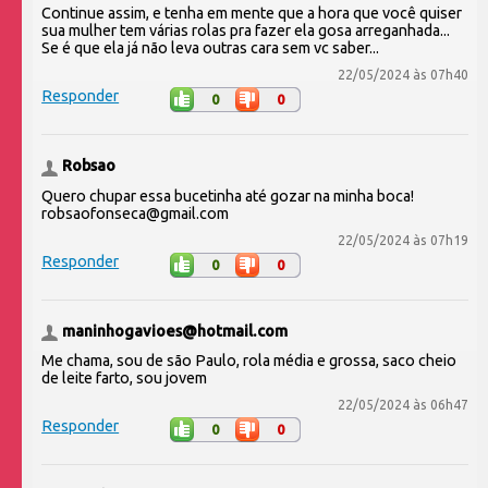
Continue assim, e tenha em mente que a hora que você quiser
sua mulher tem várias rolas pra fazer ela gosa arreganhada...
Se é que ela já não leva outras cara sem vc saber...
22/05/2024 às 07h40
Responder
0
0
Robsao
Quero chupar essa bucetinha até gozar na minha boca!
robsaofonseca@gmail.com
22/05/2024 às 07h19
Responder
0
0
maninhogavioes@hotmail.com
Me chama, sou de são Paulo, rola média e grossa, saco cheio
de leite farto, sou jovem
22/05/2024 às 06h47
Responder
0
0