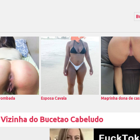
rrombada
Esposa Cavala
Magrinha dona de cas
Vizinha do Bucetao Cabeludo