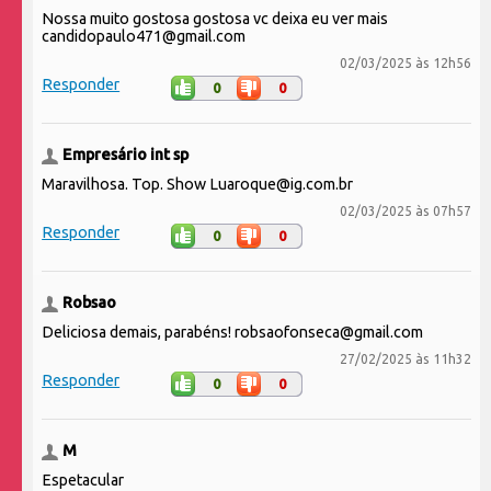
Nossa muito gostosa gostosa vc deixa eu ver mais
candidopaulo471@gmail.com
02/03/2025 às 12h56
Responder
0
0
Empresário int sp
Maravilhosa. Top. Show Luaroque@ig.com.br
02/03/2025 às 07h57
Responder
0
0
Robsao
Deliciosa demais, parabéns! robsaofonseca@gmail.com
27/02/2025 às 11h32
Responder
0
0
M
Espetacular