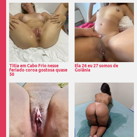
Titia em Cabo Frio nesse
Ela 26 eu 27 somos de
feriado coroa gostosa quase
Goiânia
50