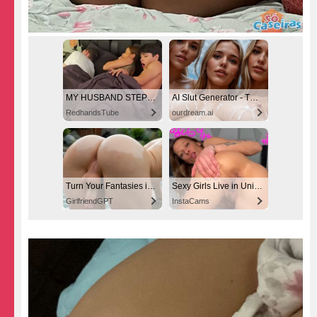
MY HUSBAND STEPSON MISTAKENLY GIVES ME IN THE ASS
AI Slut Generator - Turn Your Fantasies into Reality
RedhandsTube
ourdream.ai
Turn Your Fantasies into Reality
Sexy Girls Live in United States
GirlfriendGPT
InstaCams