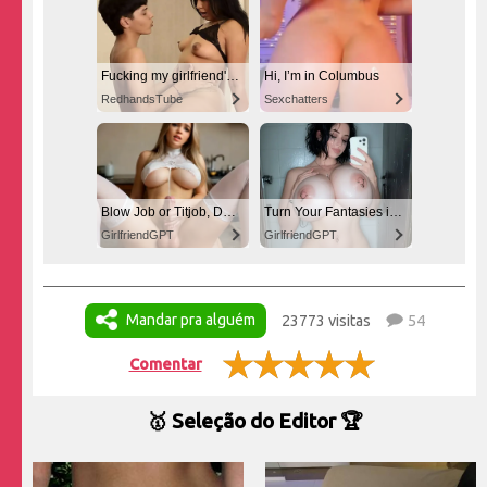
Fucking my girlfriend's hot mommy by mistake
Hi, I’m in Columbus
RedhandsTube
Sexchatters
Blow Job or Titjob, Deepthroat or Spreading Pussy
Turn Your Fantasies into Reality on GirlfriendGPT
GirlfriendGPT
GirlfriendGPT
Mandar pra alguém
23773 visitas
54
Comentar
🥇 Seleção do Editor 🏆