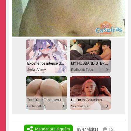
Experience intense desire for girls anytime, anywhere.
MY HUSBAND STEPSON MISTAKENLY GIVES ME IN THE ASS
Stellar Affinity
RedhandsTube
Turn Your Fantasies into Reality
Hi, I’m in Columbus
GirlfriendGPT
Sexchatters
Mandar pra alguém
8847 visitas
15