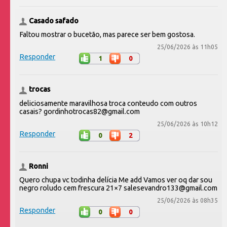
Casado safado
Faltou mostrar o bucetão, mas parece ser bem gostosa.
25/06/2026 às 11h05
Responder
1
0
trocas
deliciosamente maravilhosa troca conteudo com outros
casais? gordinhotrocas82@gmail.com
25/06/2026 às 10h12
Responder
0
2
Ronni
Quero chupa vc todinha delícia Me add Vamos ver oq dar sou
negro roludo cem frescura 21×7 salesevandro133@gmail.com
25/06/2026 às 08h35
Responder
0
0