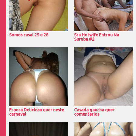
Somos casal 25 e 28
Sra Hotwife Entrou Na
Suruba #2
Esposa Deliciosa quer neste
Casada gaucha quer
carnaval
comentarios