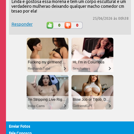
Linda e gostosa essa morena e tem um corpo escultural e um
verdadeiro mulherao deixando qualquer macho comedor cm
tesao por ela!
25/06/2026 às 00h38
Responder
0
0
Fucking my girlfriend's hot mommy by mistake
Hi, I’m in Columbus
RedhandsTube
Sexchatters
I'm Stripping Live Right Now
Blow Job or Titjob, Deepthroat or Spreading Pussy
Insta-Cams
GirlfriendGPT
Enviar Fotos
Fale Conosco