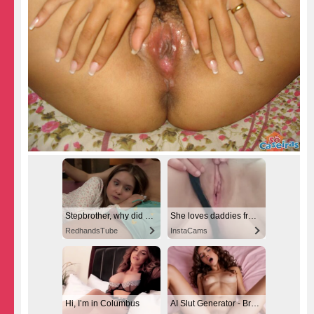
Stepbrother, why did you show me your dick? Now I want to fuck you with my wet pussy
She loves daddies from United States
RedhandsTube
InstaCams
Hi, I’m in Columbus
AI Slut Generator - Bring your Fantasies to life 🔥