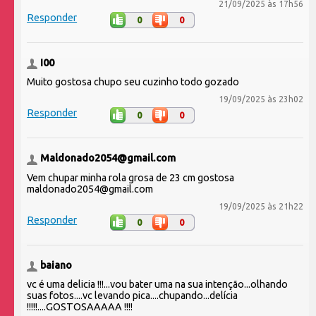
21/09/2025 às 17h56
Responder
0
0
I00
Muito gostosa chupo seu cuzinho todo gozado
19/09/2025 às 23h02
Responder
0
0
Maldonado2054@gmail.com
Vem chupar minha rola grosa de 23 cm gostosa
maldonado2054@gmail.com
19/09/2025 às 21h22
Responder
0
0
baiano
vc é uma delicia !!!...vou bater uma na sua intenção...olhando
suas fotos....vc levando pica....chupando...delícia
!!!!!....GOSTOSAAAAA !!!!