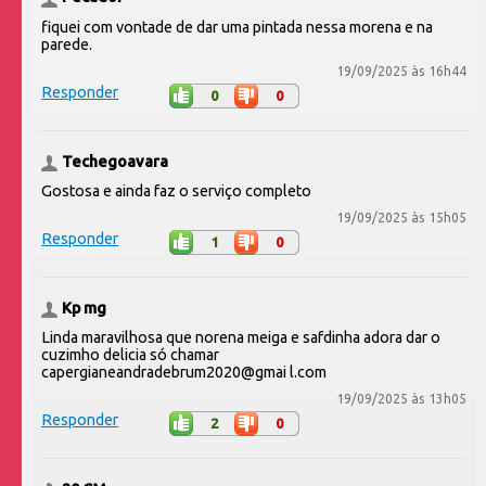
fiquei com vontade de dar uma pintada nessa morena e na
parede.
19/09/2025 às 16h44
Responder
0
0
Techegoavara
Gostosa e ainda faz o serviço completo
19/09/2025 às 15h05
Responder
1
0
Kp mg
Linda maravilhosa que norena meiga e safdinha adora dar o
cuzimho delicia só chamar
capergianeandradebrum2020@gmai l.com
19/09/2025 às 13h05
Responder
2
0