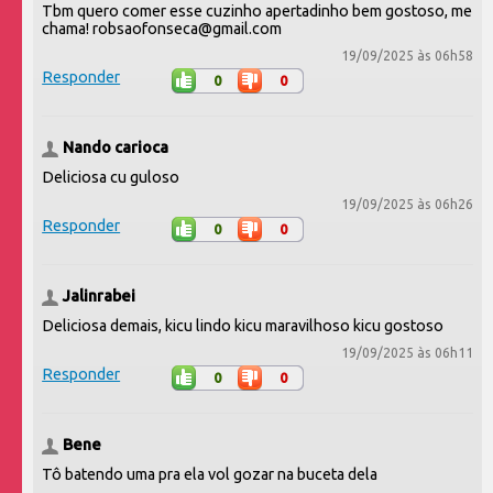
Tbm quero comer esse cuzinho apertadinho bem gostoso, me
chama! robsaofonseca@gmail.com
19/09/2025 às 06h58
Responder
0
0
Nando carioca
Deliciosa cu guloso
19/09/2025 às 06h26
Responder
0
0
Jalinrabei
Deliciosa demais, kicu lindo kicu maravilhoso kicu gostoso
19/09/2025 às 06h11
Responder
0
0
Bene
Tô batendo uma pra ela vol gozar na buceta dela