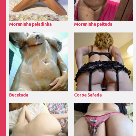
Moreninha peladinha
Moreninha peituda
Bucetuda
Coroa Safada