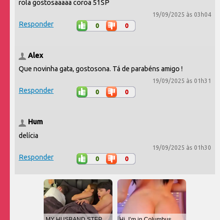
rola gostosaaaaa coroa 51SP
19/09/2025 às 03h04
Responder
0
0
Alex
Que novinha gata, gostosona. Tá de parabéns amigo !
19/09/2025 às 01h31
Responder
0
0
Hum
delícia
19/09/2025 às 01h30
Responder
0
0
MY HUSBAND STEPSON MISTAKENLY GIVES ME IN THE ASS
Hi, I’m in Columbus