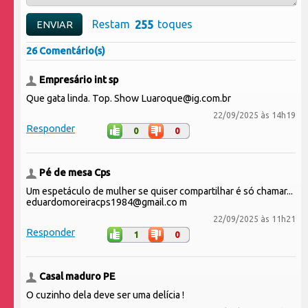
Restam
toques
26 Comentário(s)
Empresário int sp
Que gata linda. Top. Show Luaroque@ig.com.br
22/09/2025 às 14h19
Responder
0
0
Pé de mesa Cps
Um espetáculo de mulher se quiser compartilhar é só chamar...
eduardomoreiracps1984@gmail.co m
22/09/2025 às 11h21
Responder
1
0
Casal maduro PE
O cuzinho dela deve ser uma delícia !