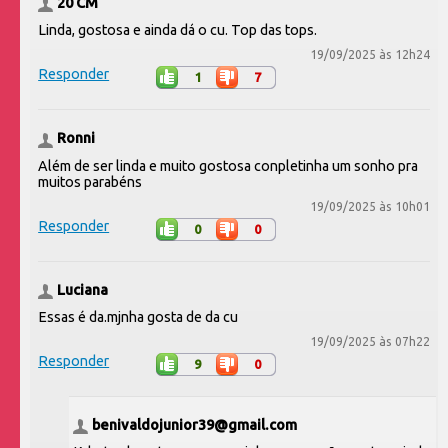
20 CM
Linda, gostosa e ainda dá o cu. Top das tops.
19/09/2025 às 12h24
Responder
1
7
Ronni
Além de ser linda e muito gostosa conpletinha um sonho pra
muitos parabéns
19/09/2025 às 10h01
Responder
0
0
Luciana
Essas é da.mjnha gosta de da cu
19/09/2025 às 07h22
Responder
9
0
benivaldojunior39@gmail.com