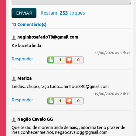
Restam
toques
13 Comentário(s)
neginhosafado78@gmail.com
Ke buceta linda
22/06/2026 às 17h43
Responder
1
0
Mariza
Lindas.. chupo, faço tudo.... mrflour840@gmail.com
19/06/2026 às 21h39
Responder
1
0
Negão Cavalo GG
Que tesão de morena linda demais, , adoraria ter o prazer de
lhes conhecer melhor, negaocavalogg@gmail.com