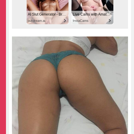
AI Slut Generator - Bring your Fantasies to life 🔥
Live Cams with Amateur Girls
ourdream.ai
InstaCams