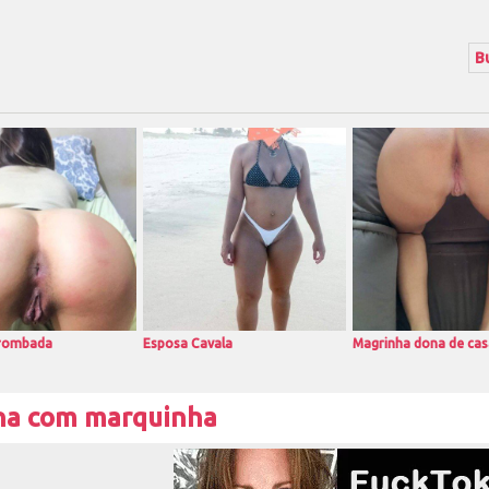
rrombada
Esposa Cavala
Magrinha dona de cas
ha com marquinha