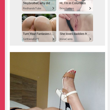
Stepbrother, why did you show me your dick? Now I want to fuck you with my wet pussy
Hi, I’m in Columbus
RedhandsTube
Sexchatters
Turn Your Fantasies into Reality
She loves daddies from United States
GirlfriendGPT
InstaCams