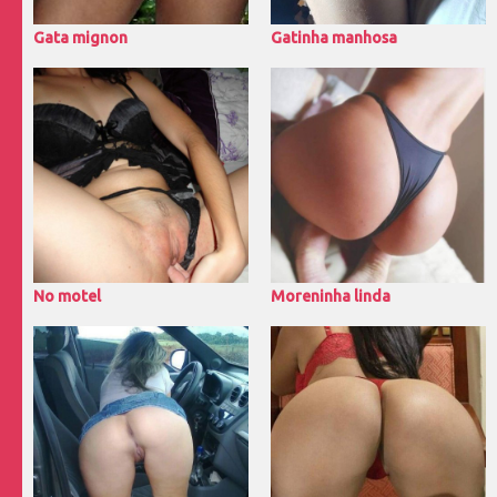
Gata mignon
Gatinha manhosa
No motel
Moreninha linda