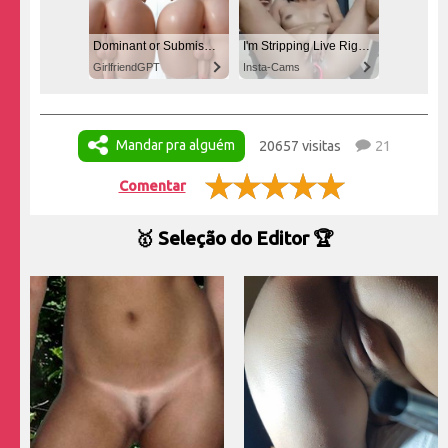
Dominant or Submissive? Cold or Wild?
I'm Stripping Live Right Now
GirlfriendGPT
Insta-Cams
Mandar pra alguém
20657 visitas
21
Comentar
🥇 Seleção do Editor 🏆