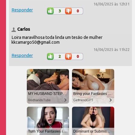
16/06/2025 às 12h31
Responder
3
0
Carlos
Loira maravilhosa toda linda um tesão de mulher
kkcamargo50@gmail.com
16/06/2025 às 11h22
Responder
2
0
MY HUSBAND STEPSON MISTAKENLY GIVES ME IN THE ASS
Bring your Fantasies to life
RedhandsTube
GirlfriendGPT
Turn Your Fantasies into Reality
Dominant or Submissive. Wifey or Wild. Create your AI Girl Instantly