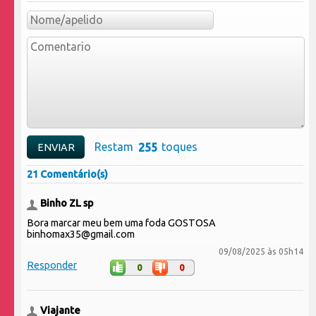
Restam
toques
21 Comentário(s)
Binho ZL sp
Bora marcar meu bem uma foda GOSTOSA
binhomax35@gmail.com
09/08/2025 às 05h14
Responder
0
0
Viajante