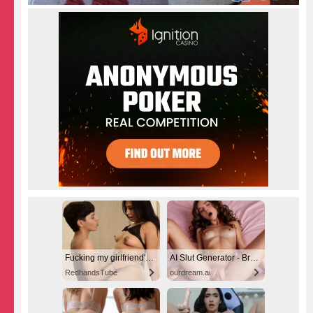
Fucking my girlfriend's hot mommy by mistake
AI Slut Generator - Bring your Fantasies to life 🔥
RedhandsTube
ourdream.ai