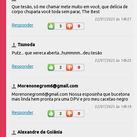
Que tesão, só me chamar mete muito em você, que delícia de
corpo chuparia você toda sem parar, The Best
22/07/2025 às 14h27
Responder
3
0
Tsunoda
Putz... que xereca aberta...hummmm...deu tesão
22/07/2025 às 14h23
Responder
2
0
Morenonegrom6@gmail.com
Morenonegrom6@gmail.com Nossa esposinha que bucetona
mais linda hem pronta pra uma DPV e pro meu cacetao negro
22/07/2025 às 14h19
Responder
2
0
Alexandre de Goiânia