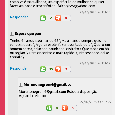
como vc é maravilhosa, um espetáculo de mulher. se quiser
fazer amizade e trocar fotos . falcaojr25@yahoo.com
22/07/2025 às 11h35
Responder
2
0
Esposa que pau
Tenho 64 anos meu marido 68.\ Meu marido sempre quis me
ver com outro.\ Agora resolvi fazer avontade dele \ Quero um
homem coroa, educado,carinhoso, distreto.\ Que more em bh
ou região. \ Para encontro o mais rapido .\ Interessados deixe
contato\
22/07/2025 às 11h02
Responder
15
3
Morenonegrom6@gmail.com
Morenonegrom6@gmail.com Estou a disposição
Aguardo retorno
22/07/2025 às 18h55
0
3