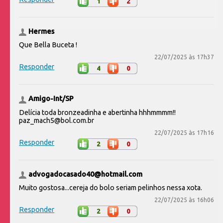
1
2
Hermes
Que Bella Buceta !
22/07/2025 às 17h37
Responder
4
0
Amigo-Int/SP
Delícia toda bronzeadinha e abertinha hhhmmmm!!
paz_mach5@bol.com.br
22/07/2025 às 17h16
Responder
2
0
advogadocasado40@hotmail.com
Muito gostosa...cereja do bolo seriam pelinhos nessa xota.
22/07/2025 às 16h06
Responder
2
0