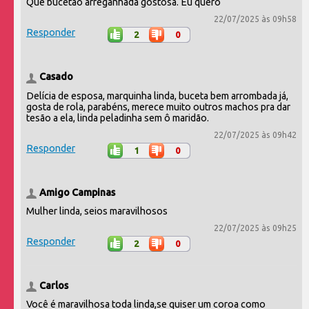
Que bucetão arreganhada gostosa. Eu quero
22/07/2025 às 09h58
Responder
2
0
Casado
Delícia de esposa, marquinha linda, buceta bem arrombada já,
gosta de rola, parabéns, merece muito outros machos pra dar
tesão a ela, linda peladinha sem ô maridão.
22/07/2025 às 09h42
Responder
1
0
Amigo Campinas
Mulher linda, seios maravilhosos
22/07/2025 às 09h25
Responder
2
0
Carlos
Você é maravilhosa toda linda,se quiser um coroa como