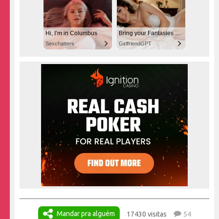
Hi, I’m in Columbus
Bring your Fantasies to life
Sexchatters
GirlfriendGPT
Mandar pra alguém
17430 visitas
54