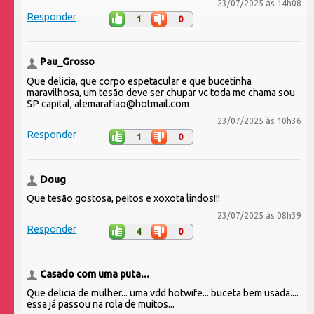
23/07/2025 às 14h08
Responder
1
0
Pau_Grosso
Que delicia, que corpo espetacular e que bucetinha
maravilhosa, um tesão deve ser chupar vc toda me chama sou
SP capital, alemarafiao@hotmail.com
23/07/2025 às 10h36
Responder
1
0
Doug
Que tesão gostosa, peitos e xoxota lindos!!!
23/07/2025 às 08h39
Responder
4
0
Casado com uma puta...
Que delicia de mulher... uma vdd hotwife... buceta bem usada....
essa já passou na rola de muitos...