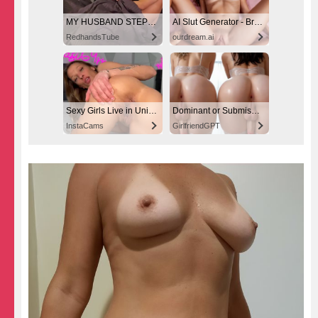
MY HUSBAND STEPSON MISTAKENLY GIVES ME IN THE ASS
AI Slut Generator - Bring your Fantasies to life 🔥
RedhandsTube
ourdream.ai
Sexy Girls Live in United States
Dominant or Submissive? Cold or Wild?
InstaCams
GirlfriendGPT