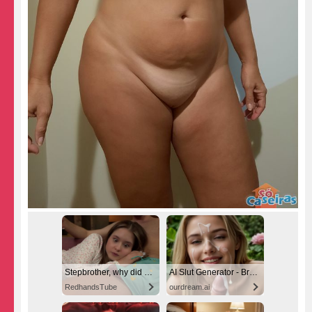
Stepbrother, why did you show me your dick? Now I want to fuck you with my wet pussy
AI Slut Generator - Bring your Fantasies to life 🔥
RedhandsTube
ourdream.ai