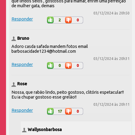
que lindos seios , gostosos para mamar, enfim uma perfeição
de mulher gata, demais
03/12/2024 às 20h50
Responder
2
0
Bruno
Adoro casda safada mandem fotos email
barbosacidade1234@hotmail.com
03/12/2024 às 20h31
Responder
0
0
Rose
Nossa, que rabão lindo, peito gostoso, clitóris espetacular!!
Eu ia chupar gostoso esse grelão!!
03/12/2024 às 20h11
Responder
17
0
Wallysonbarbosa