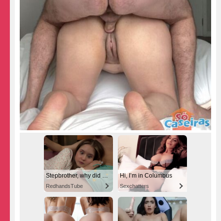
Stepbrother, why did you show me your dick? Now I want to fuck you with my wet pussy
Hi, I’m in Columbus
RedhandsTube
Sexchatters