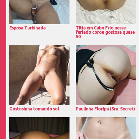
Esposa Turbinada
Titia em Cabo Frio nesse
feriado coroa gostosa quase
50
Gostosinha tomando sol
Paulinha Floripa (Sra. Secret)