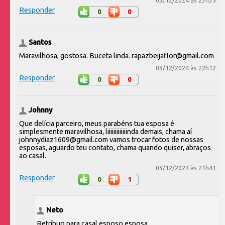
03/12/2024 às 23h35
Responder
0
0
Santos
Maravilhosa, gostosa. Buceta linda. rapazbeijaflor@gmail.com
03/12/2024 às 22h12
Responder
0
0
Johnny
Que delícia parceiro, meus parabéns tua esposa é
simplesmente maravilhosa, liiiiiiiiiiiiinda demais, chama aí
johnnydiaz1609@gmail.com vamos trocar fotos de nossas
esposas, aguardo teu contato, chama quando quiser, abraços
ao casal.
03/12/2024 às 21h41
Responder
0
1
Neto
Retribuo para casal esposo esposa .