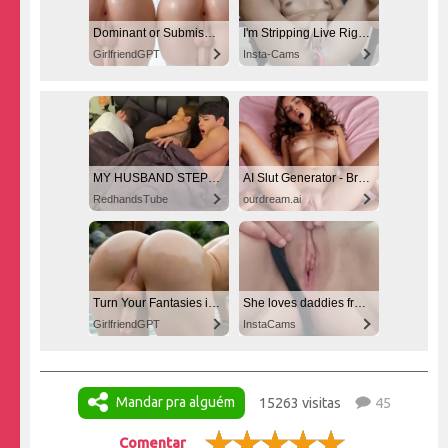
Dominant or Submissive? Cold or Wild?
I'm Stripping Live Right Now
GirlfriendGPT
Insta-Cams
MY HUSBAND STEPSON MISTAKENLY GIVES ME IN THE ASS
AI Slut Generator - Bring your Fantasies to life 🔥
RedhandsTube
ourdream.ai
Turn Your Fantasies into Reality
She loves daddies from United States
GirlfriendGPT
InstaCams
Mandar pra alguém
15263 visitas
45
Comentar