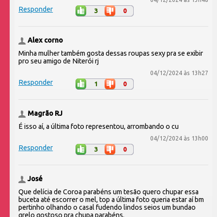
Responder
3
0
Alex corno
Minha mulher também gosta dessas roupas sexy pra se exibir
pro seu amigo de Niterói rj
04/12/2024 às 13h27
Responder
1
0
Magrão RJ
É isso aí, a última foto representou, arrombando o cu
04/12/2024 às 13h00
Responder
3
0
José
Que delícia de Coroa parabéns um tesão quero chupar essa
buceta até escorrer o mel, top a última foto queria estar aí bm
pertinho olhando o casal fudendo lindos seios um bundao
grelo gostoso pra chupa parabéns.