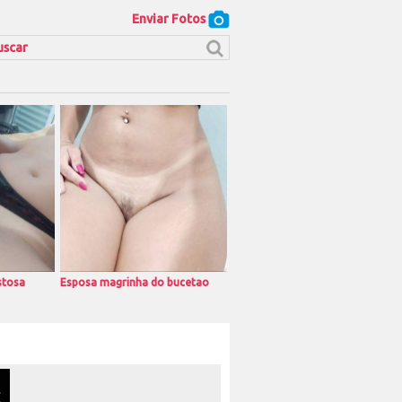
Enviar Fotos
stosa
Esposa magrinha do bucetao