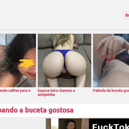
ndo selfies para o
Esposa loira chamou a
Peituda da buceta go
amiguinha
ando a buceta gostosa