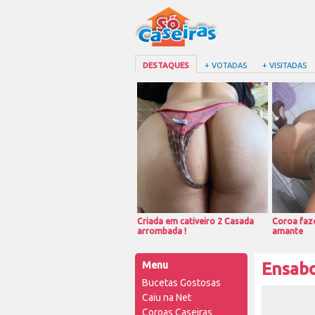
DESTAQUES
+ VOTADAS
+ VISITADAS
Criada em cativeiro 2 Casada
Coroa faze
arrombada !
amante
Menu
Ensabo
Bucetas Gostosas
Caiu na Net
Coroas Caseiras