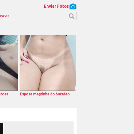
Enviar Fotos
stosa
Esposa magrinha do bucetao