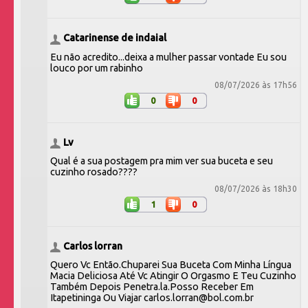
Catarinense de indaial
Eu não acredito...deixa a mulher passar vontade Eu sou
louco por um rabinho
08/07/2026 às 17h56
0
0
Lv
Qual é a sua postagem pra mim ver sua buceta e seu
cuzinho rosado????
08/07/2026 às 18h30
1
0
Carlos lorran
Quero Vc Então.Chuparei Sua Buceta Com Minha Língua
Macia Deliciosa Até Vc Atingir O Orgasmo E Teu Cuzinho
Também Depois Penetra.la.Posso Receber Em
Itapetininga Ou Viajar carlos.lorran@bol.com.br