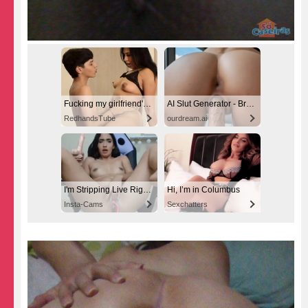
Fucking my girlfriend's hot mommy by mistake
AI Slut Generator - Bring your Fantasies to life 🔥
RedhandsTube
ourdream.ai
I'm Stripping Live Right Now
Hi, I’m in Columbus
Insta-Cams
Sexchatters