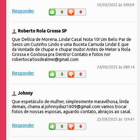
30/09/2025 às 09h09
Responder
0
0
Roberto Rola Grossa SP
Que Delícia de Morena..Linda! Casal Nota 10! Um Belo Par de
Seios um Cuzinho Lindo e uma Buceta Carnuda Linda! E que
da Vontade de chupar e chupar muito! Antes de Meter a Rola
Grossa e Gostosa pra Dentro! Contato e fotos no!
robertocarlosdealmei@gmail.com
24/09/2025 às 08h14
Responder
3
0
Johnny
Que espetáculo de mulher, simplesmente maravilhosa, linda
demais, chama aí johnnydiaz1609@gmail.com vamos trocar
fotos de nossas esposas, aguardo contato, abraços ao casal.
23/09/2025 às 13h41
Responder
0
0