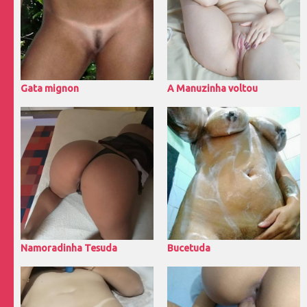
Gata mignon
A Manuzinha voltou
Namoradinha Tesuda
Bucetuda