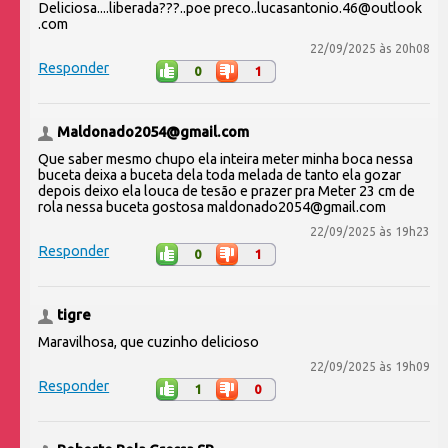
Deliciosa....liberada???..poe preco..lucasantonio.46@outlook
.com
22/09/2025 às 20h08
Responder
0
1
Maldonado2054@gmail.com
Que saber mesmo chupo ela inteira meter minha boca nessa
buceta deixa a buceta dela toda melada de tanto ela gozar
depois deixo ela louca de tesão e prazer pra Meter 23 cm de
rola nessa buceta gostosa maldonado2054@gmail.com
22/09/2025 às 19h23
Responder
0
1
tigre
Maravilhosa, que cuzinho delicioso
22/09/2025 às 19h09
Responder
1
0