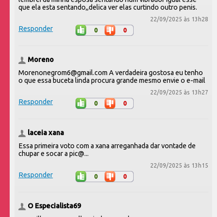
que ela esta sentando,,delica ver elas curtindo outro penis.
22/09/2025 às 13h28
Responder
0
0
Moreno
Morenonegrom6@gmail.com A verdadeira gostosa eu tenho
o que essa buceta linda procura grande mesmo envie o e-mail
22/09/2025 às 13h27
Responder
0
0
laceia xana
Essa primeira voto com a xana arreganhada dar vontade de
chupar e socar a pic@...
22/09/2025 às 13h15
Responder
0
0
O Especialista69