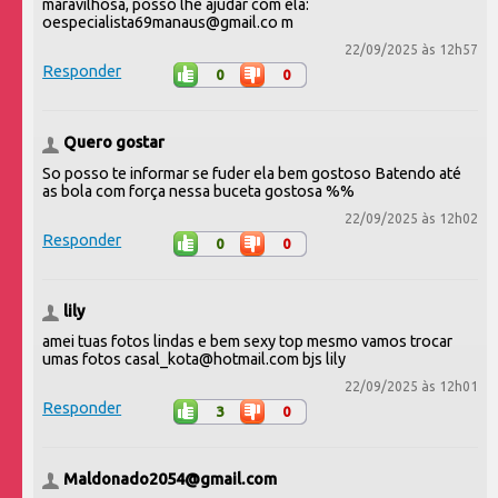
maravilhosa, posso lhe ajudar com ela:
oespecialista69manaus@gmail.co m
22/09/2025 às 12h57
Responder
0
0
Quero gostar
So posso te informar se fuder ela bem gostoso Batendo até
as bola com força nessa buceta gostosa %%
22/09/2025 às 12h02
Responder
0
0
lily
amei tuas fotos lindas e bem sexy top mesmo vamos trocar
umas fotos casal_kota@hotmail.com bjs lily
22/09/2025 às 12h01
Responder
3
0
Maldonado2054@gmail.com