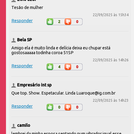
Tesão de mulher
22/09/2025 às 15h34
Responder
2
0
Bela SP
Amigo ela é muito linda e delícia deixa eu chupar está
gostosaaaaa todinha coroa 51SP
22/09/2025 às 14h26
Responder
4
0
Empresário int sp
Que top. Show. Espetacular. Linda Luaroque@ig.com.br
22/09/2025 às 14h23
Responder
0
0
camilo
lembrei da minha esposa sentando num vibrador igual esse