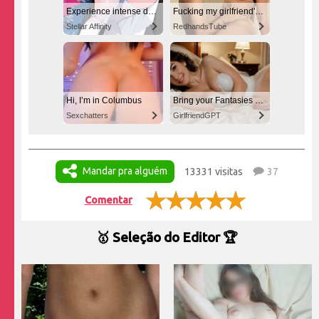
Experience intense desire for girls anytime, anywhere.
Fucking my girlfriend's hot mommy by mistake
Stellar Affinity
RedhandsTube
Hi, I’m in Columbus
Bring your Fantasies to life
Sexchatters
GirlfriendGPT
Mandar pra alguém
13331 visitas
37
Comentar
🥇 Seleção do Editor 🏆